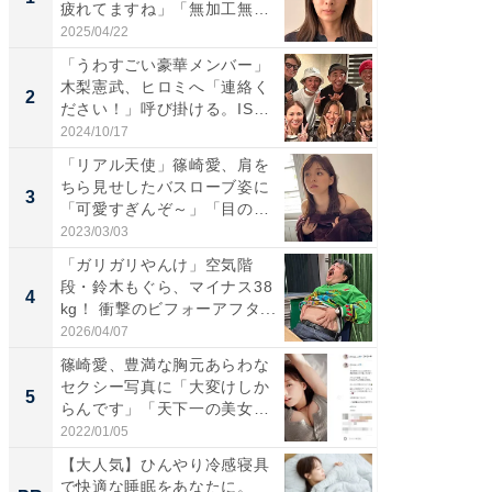
疲れてますね」「無加工無
災地を
表...
「カ...
2025/04/22
2026/08/0
「うわすごい豪華メンバー」
「女の
木梨憲武、ヒロミへ「連絡く
介、バ
2
2
ださい！」呼び掛ける。IS
らのプレ
S...
愛...
2024/10/17
2026/08/0
「リアル天使」篠崎愛、肩を
「脚が
ちら見せしたバスローブ姿に
横川尚
3
3
「可愛すぎんぞ～」「目の表
ムキな姿
情...
刃...
2023/03/03
2026/08/0
「ガリガリやんけ」空気階
「え、
段・鈴木もぐら、マイナス38
芸人、2
4
4
kg！ 衝撃のビフォーアフタ...
エットに
2026/04/07
2026/08/0
篠崎愛、豊満な胸元あらわな
「脳がバ
セクシー写真に「大変けしか
装姿が話
5
5
らんです」「天下一の美女で
のお父さ
す...
2022/01/05
2026/08/0
【大人気】ひんやり冷感寝具
【大人
で快適な睡眠をあなたに。
で快適