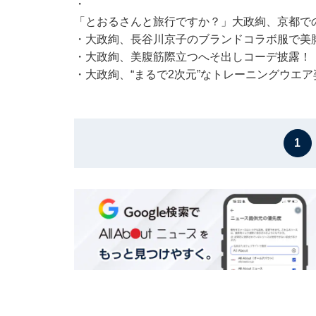
・
「とおるさんと旅行ですか？」大政絢、京都での
・
大政絢、長谷川京子のブランドコラボ服で美
・
大政絢、美腹筋際立つへそ出しコーデ披露！
・
大政絢、“まるで2次元”なトレーニングウエ
1