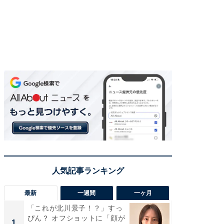
最新
一週間
一ヶ月
「これが北川景子！？」すっ
「さす
ぴん？ オフショットに「顔が
は」高
1
1