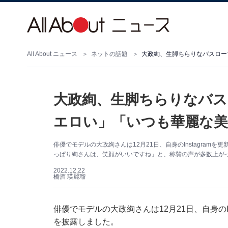
All About ニュース
ネットの話題
大政絢、生脚ちらりなバス
エロい」「いつも華麗な
俳優でモデルの大政絢さんは12月21日、自身のInstagra
っぱり絢さんは、笑顔がいいですね」と、称賛の声が多数上が
2022.12.22
橋酒 瑛麗瑠
俳優でモデルの大政絢さんは12月21日、自身のI
を披露しました。