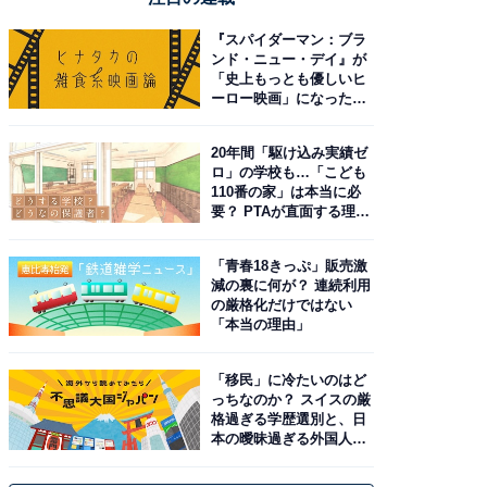
『スパイダーマン：ブラ
ンド・ニュー・デイ』が
「史上もっとも優しいヒ
ーロー映画」になった理
由。予習したい作品は？
20年間「駆け込み実績ゼ
ロ」の学校も…「こども
110番の家」は本当に必
要？ PTAが直面する理想
と現実
「青春18きっぷ」販売激
減の裏に何が？ 連続利用
の厳格化だけではない
「本当の理由」
「移民」に冷たいのはど
っちなのか？ スイスの厳
格過ぎる学歴選別と、日
本の曖昧過ぎる外国人政
策