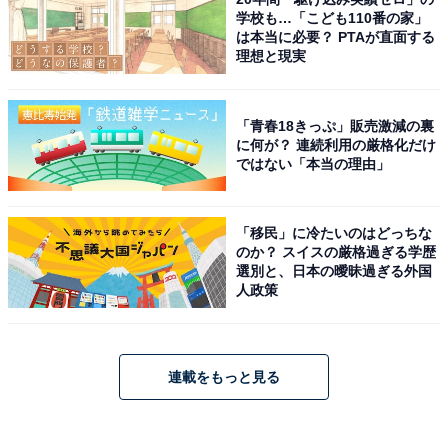
学校も…「こども110番の家」
は本当に必要？ PTAが直面する
理想と現実
「青春18きっぷ」販売激減の裏
に何が？ 連続利用の厳格化だけ
ではない「本当の理由」
「移民」に冷たいのはどっちな
のか？ スイスの厳格過ぎる学歴
選別と、日本の曖昧過ぎる外国
人政策
連載をもっと見る