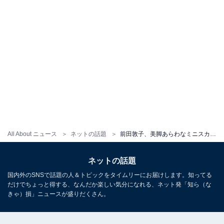
All About ニュース
ネットの話題
前田敦子、美脚あらわなミニスカ姿を披露！ 「脚キレイすぎませんか…」「凜とした美しさ」と称賛の声
ネットの話題
国内外のSNSで話題の人＆トピックをタイムリーにお届けします。知ってる
だけでちょっと得する、なんだか楽しい気分になれる、ネット発「知ら（な
きゃ）損」ニュースが盛りだくさん。