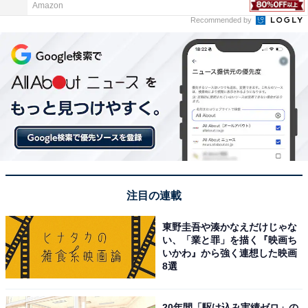
Amazon
Recommended by
注目の連載
東野圭吾や湊かなえだけじゃな
い、「業と罪」を描く『映画ち
いかわ』から強く連想した映画
8選
20年間「駆け込み実績ゼロ」の