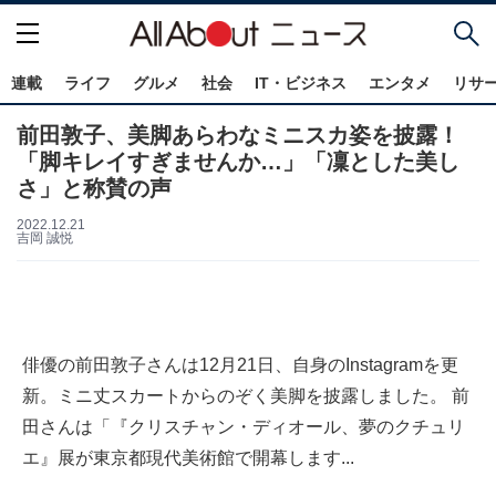
連載
ライフ
グルメ
社会
IT・ビジネス
エンタメ
リサ
前田敦子、美脚あらわなミニスカ姿を披露！
「脚キレイすぎませんか…」「凜とした美し
さ」と称賛の声
2022.12.21
吉岡 誠悦
俳優の前田敦子さんは12月21日、自身のInstagramを更
新。ミニ丈スカートからのぞく美脚を披露しました。 前
田さんは「『クリスチャン・ディオール、夢のクチュリ
エ』展が東京都現代美術館で開幕します...