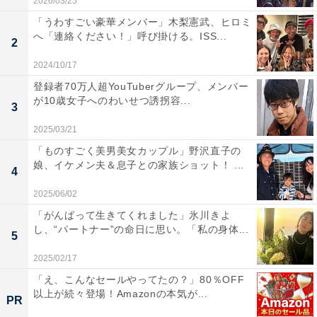
2026/03/25
「うわすごい豪華メンバー」木梨憲武、ヒロミ
へ「連絡ください！」呼び掛ける。ISS...
2
2024/10/17
登録者70万人超YouTuberグループ、メンバー
が10歳女子へのわいせつ誘拐容...
3
2025/03/21
「ものすごく美男美女カップル」野沢直子の
娘、イケメン夫＆息子との家族ショット！ ...
4
2025/06/02
「がんばって生きてくれました」氷川きよ
し、“パートナー”の命日に思い。「私の身体...
5
2025/02/17
「え、こんなセールやってたの？」80％OFF
以上が続々登場！Amazonの本気が...
PR