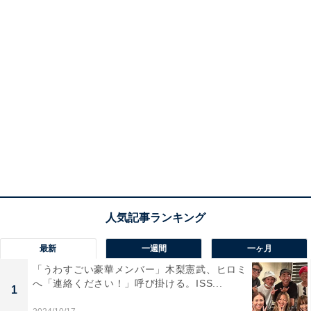
最新
一週間
一ヶ月
「うわすごい豪華メンバー」木梨憲武、ヒロミ
へ「連絡ください！」呼び掛ける。ISS...
1