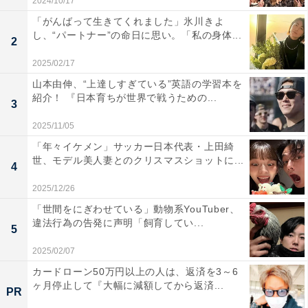
2024/10/17
「がんばって生きてくれました」氷川きよ
し、“パートナー”の命日に思い。「私の身体...
2
2025/02/17
山本由伸、“上達しすぎている”英語の学習本を
紹介！ 『日本育ちが世界で戦うための...
3
2025/11/05
「年々イケメン」サッカー日本代表・上田綺
世、モデル美人妻とのクリスマスショットに...
4
2025/12/26
「世間をにぎわせている」動物系YouTuber、
違法行為の告発に声明「飼育してい...
5
2025/02/07
カードローン50万円以上の人は、返済を3～6
ヶ月停止して『大幅に減額してから返済...
PR