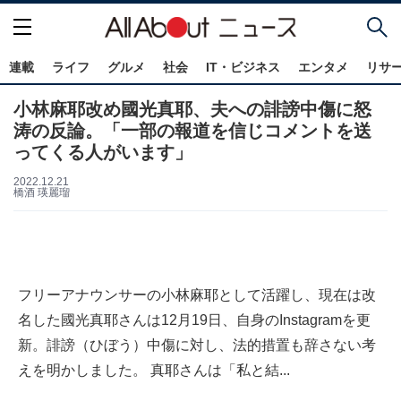
連載
ライフ
グルメ
社会
IT・ビジネス
エンタメ
リサ
小林麻耶改め國光真耶、夫への誹謗中傷に怒
涛の反論。「一部の報道を信じコメントを送
ってくる人がいます」
2022.12.21
橋酒 瑛麗瑠
フリーアナウンサーの小林麻耶として活躍し、現在は改
名した國光真耶さんは12月19日、自身のInstagramを更
新。誹謗（ひぼう）中傷に対し、法的措置も辞さない考
えを明かしました。 真耶さんは「私と結...