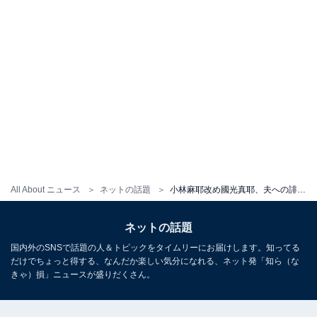
All About ニュース
ネットの話題
小林麻耶改め國光真耶、夫への誹謗中傷に怒涛の反論。「一部の報道を信じコメントを送ってくる人がいます」
ネットの話題
国内外のSNSで話題の人＆トピックをタイムリーにお届けします。知ってる
だけでちょっと得する、なんだか楽しい気分になれる、ネット発「知ら（な
きゃ）損」ニュースが盛りだくさん。