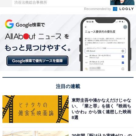
渋谷法務総合事務所
Recommended by
注目の連載
東野圭吾や湊かなえだけじゃな
い、「業と罪」を描く『映画ち
いかわ』から強く連想した映画
8選
20年間「駆け込み実績ゼロ」の