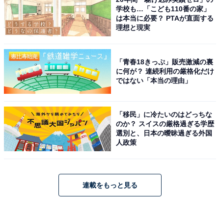
学校も…「こども110番の家」
は本当に必要？ PTAが直面する
理想と現実
「青春18きっぷ」販売激減の裏
に何が？ 連続利用の厳格化だけ
ではない「本当の理由」
「移民」に冷たいのはどっちな
のか？ スイスの厳格過ぎる学歴
選別と、日本の曖昧過ぎる外国
人政策
連載をもっと見る