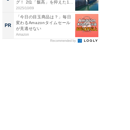
グ！ 2位「飯高」を抑えた1...
「鈴木
倒...
2025/10/09
2026/08/0
「今日の目玉商品は？」毎日
「ばぁ
変わるAmazonタイムセール
い！」
PR
PR
が見逃せない
家
Amazon
株式会社
Recommended by