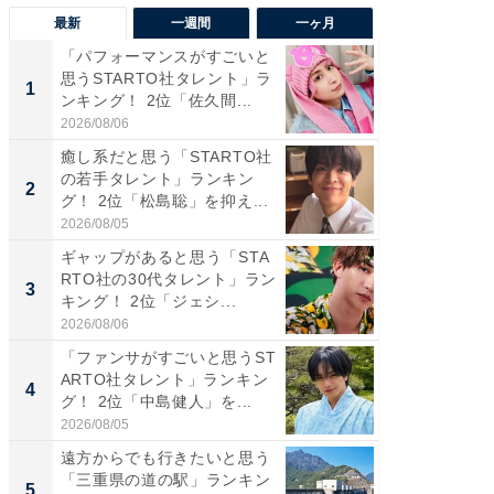
最新
一週間
一ヶ月
「パフォーマンスがすごいと
「癒し系
思うSTARTO社タレント」ラ
タレント
1
1
ンキング！ 2位「佐久間...
「井ノ原
2026/08/06
2026/08/0
癒し系だと思う「STARTO社
癒し系だ
の若手タレント」ランキン
の若手
2
2
グ！ 2位「松島聡」を抑え...
グ！ 2
2026/08/05
2026/08/0
ギャップがあると思う「STA
ギャップ
RTO社の30代タレント」ラン
RTO社
3
3
キング！ 2位「ジェシ...
キング！
2026/08/06
2026/08/0
「ファンサがすごいと思うST
「世界で
ARTO社タレント」ランキン
ARTO
4
4
グ！ 2位「中島健人」を...
グ！ 2
2026/08/05
2026/08/0
遠方からでも行きたいと思う
身長を知
「三重県の道の駅」ランキン
性俳優」
5
5