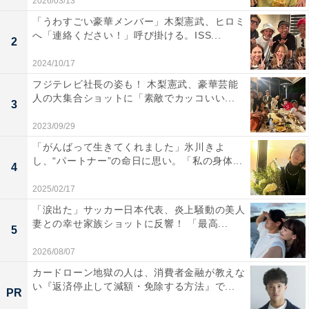
2026/03/13
「うわすごい豪華メンバー」木梨憲武、ヒロミ
へ「連絡ください！」呼び掛ける。ISS...
2
2024/10/17
フジテレビ社長の姿も！ 木梨憲武、豪華芸能
人の大集合ショットに「素敵でカッコいい...
3
2023/09/29
「がんばって生きてくれました」氷川きよ
し、“パートナー”の命日に思い。「私の身体...
4
2025/02/17
「涙出た」サッカー日本代表、炎上騒動の美人
妻との幸せ家族ショットに反響！ 「最高...
5
2026/08/07
カードローン地獄の人は、消費者金融が教えな
い『返済停止して減額・免除する方法』で...
PR