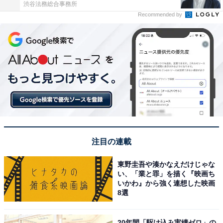
渋谷法務総合事務所
Recommended by
注目の連載
東野圭吾や湊かなえだけじゃな
い、「業と罪」を描く『映画ち
いかわ』から強く連想した映画
8選
20年間「駆け込み実績ゼロ」の