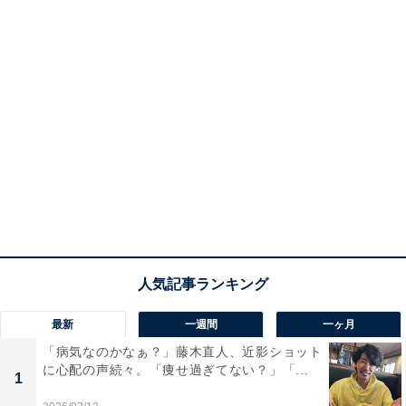
最新
一週間
一ヶ月
「病気なのかなぁ？」藤木直人、近影ショット
に心配の声続々。「痩せ過ぎてない？」「...
1