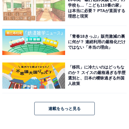
学校も…「こども110番の家」
は本当に必要？ PTAが直面する
理想と現実
「青春18きっぷ」販売激減の裏
に何が？ 連続利用の厳格化だけ
ではない「本当の理由」
「移民」に冷たいのはどっちな
のか？ スイスの厳格過ぎる学歴
選別と、日本の曖昧過ぎる外国
人政策
連載をもっと見る