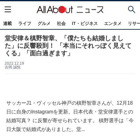
連載
ライフ
グルメ
社会
IT・ビジネス
エンタメ
リサ
堂安律＆槙野智章、「僕たちも結婚しまし
た」に反響殺到！ 「本当にそれっぽく見えて
くる」「面白過ぎます」
2022.12.19
吉岡 誠悦
サッカーJ1・ヴィッセル神戸の槙野智章さんが、12月18
日に自身のInstagramを更新。日本代表・堂安律選手との
結婚写真？ に反響が寄せられています。 槙野選手は「今
日大阪で結婚式がありました。堂...