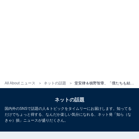
All About ニュース
ネットの話題
堂安律＆槙野智章、「僕たちも結婚しました」に反響殺到！ 「本当にそれっぽく見えてくる」「面白過ぎます」
ネットの話題
国内外のSNSで話題の人＆トピックをタイムリーにお届けします。知ってる
だけでちょっと得する、なんだか楽しい気分になれる、ネット発「知ら（な
きゃ）損」ニュースが盛りだくさん。