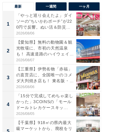
最新
一週間
一ヶ月
「やっと巡り会えたよ」ダイ
【兵庫
ソーの“ちいかわポーチ”が22
ーメン
1
1
0円で反響。ぬい活＆防災...
再現した
道...
2026/08/06
2026/08/0
【愛知県】無料の動物園＆観
【三重
光牧場に、市初の天然温泉
の直営
2
2
も！ 高速道路のハイウェイオ
ダ大判焼
ア...
伊...
2026/08/07
2026/08/0
【三重県】伊勢名物「赤福」
【千葉県
の直営店に、全国唯一のコメ
級マー
3
3
ダ大判焼き店も！ 東名阪・
ノベし
伊...
ー...
2026/08/06
2026/08/0
「15分で完成してめちゃ楽し
立山連
かった」3COINSの「モール
風呂に、
4
4
ドールトレカケースキッ...
層水風
帰...
2026/08/05
2026/08/0
【千葉県】918㎡の県内最大
「これ
級マーケットから、廃校をリ
ダイソ
5
5