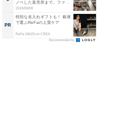
ノベした直売所まで。ファ
リーバ
ー...
わ...
2026/08/06
2026/08/0
特別な名入れギフトも！ 銀座
「え、
で選ぶReFaの上質ケア
の？」8
PR
PR
場！Ama
ReFa GINZA on CREA
Amazon
Recommended by