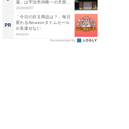
湯」は宇治市内唯一の天然温
層水風
泉と...
帰...
2026/08/07
2026/08/0
「今日の目玉商品は？」毎日
全国の
変わるAmazonタイムセール
付きの
PR
PR
が見逃せない
Amazon
COCO VIL
Recommended by