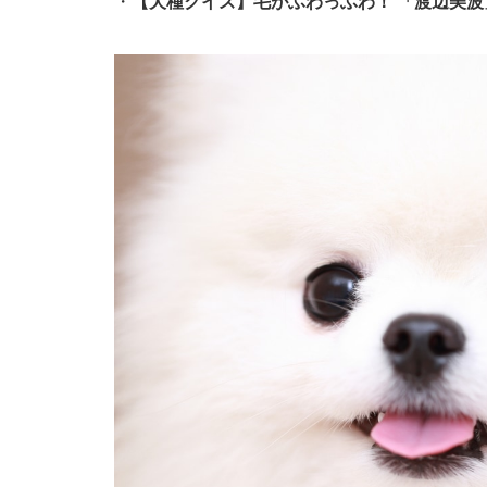
・
【犬種クイズ】毛がふわっふわ！ 「渡辺美