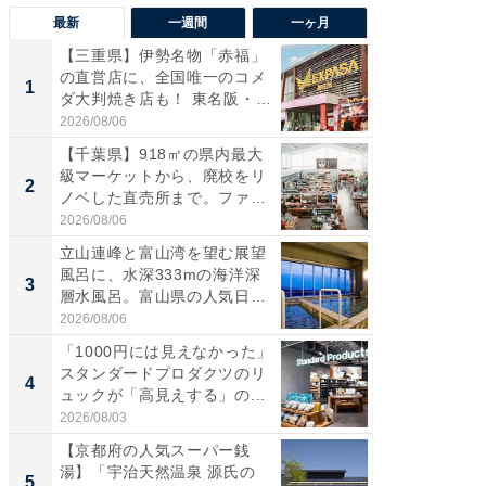
最新
一週間
一ヶ月
【三重県】伊勢名物「赤福」
【兵庫
の直営店に、全国唯一のコメ
ーメン
1
1
ダ大判焼き店も！ 東名阪・
再現した
伊...
道...
2026/08/06
2026/08/0
【千葉県】918㎡の県内最大
【三重
級マーケットから、廃校をリ
の直営
2
2
ノベした直売所まで。ファ
ダ大判焼
ー...
伊...
2026/08/06
2026/08/0
立山連峰と富山湾を望む展望
【千葉県
風呂に、水深333mの海洋深
級マー
3
3
層水風呂。富山県の人気日
ノベし
帰...
ー...
2026/08/06
2026/08/0
「1000円には見えなかった」
ステラ
スタンダードプロダクツのリ
詰め放題
4
4
ュックが「高見えする」の...
00円で「
2026/08/03
2026/08/0
【京都府の人気スーパー銭
立山連
湯】「宇治天然温泉 源氏の
風呂に、
5
5