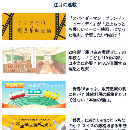
注目の連載
『スパイダーマン：ブランド・
ニュー・デイ』が「史上もっと
も優しいヒーロー映画」になっ
た理由。予習したい作品は？
20年間「駆け込み実績ゼロ」の
学校も…「こども110番の家」
は本当に必要？ PTAが直面する
理想と現実
「青春18きっぷ」販売激減の裏
に何が？ 連続利用の厳格化だけ
ではない「本当の理由」
「移民」に冷たいのはどっちな
のか？ スイスの厳格過ぎる学歴