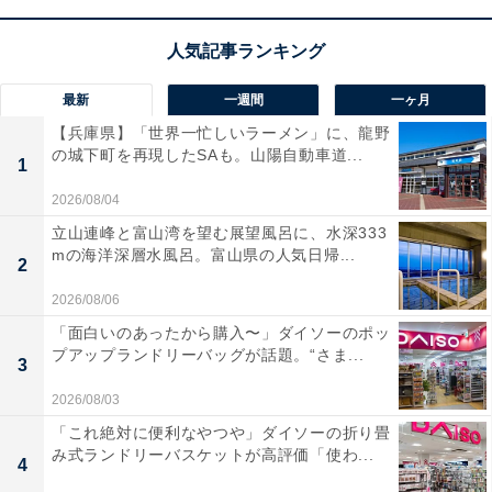
最新
一週間
一ヶ月
【兵庫県】「世界一忙しいラーメン」に、龍野
の城下町を再現したSAも。山陽自動車道...
1
2026/08/04
立山連峰と富山湾を望む展望風呂に、水深333
mの海洋深層水風呂。富山県の人気日帰...
2
2026/08/06
「面白いのあったから購入〜」ダイソーのポッ
プアップランドリーバッグが話題。“さま...
3
2026/08/03
「これ絶対に便利なやつや」ダイソーの折り畳
み式ランドリーバスケットが高評価「使わ...
4