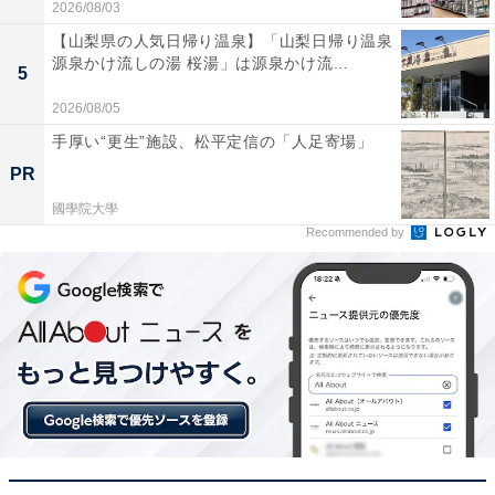
2026/08/03
【山梨県の人気日帰り温泉】「山梨日帰り温泉
源泉かけ流しの湯 桜湯」は源泉かけ流...
5
2026/08/05
手厚い“更生”施設、松平定信の「人足寄場」
PR
國學院大學
Recommended by