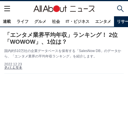
連載
ライフ
グルメ
社会
IT・ビジネス
エンタメ
リサ
「エンタメ業界平均年収」ランキング！ 2位
「WOWOW」、1位は？
国内約510万社の企業データベースを保有する「SalesNow DB」のデータか
ら、「エンタメ業界の平均年収ランキング」を紹介します。
2022.12.23
チバ ミサキ