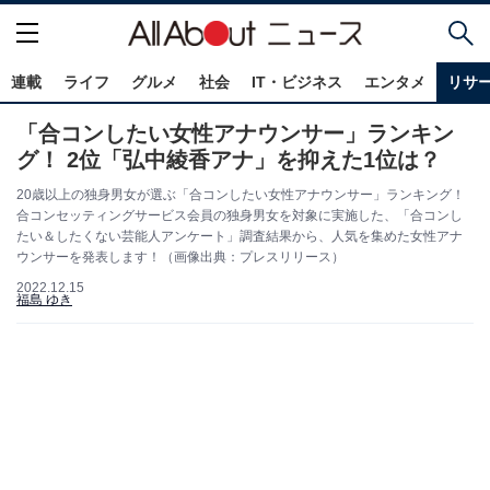
連載
ライフ
グルメ
社会
IT・ビジネス
エンタメ
リサ
「合コンしたい女性アナウンサー」ランキン
グ！ 2位「弘中綾香アナ」を抑えた1位は？
20歳以上の独身男女が選ぶ「合コンしたい女性アナウンサー」ランキング！
合コンセッティングサービス会員の独身男女を対象に実施した、「合コンし
たい＆したくない芸能人アンケート」調査結果から、人気を集めた女性アナ
ウンサーを発表します！（画像出典：プレスリリース）
2022.12.15
福島 ゆき