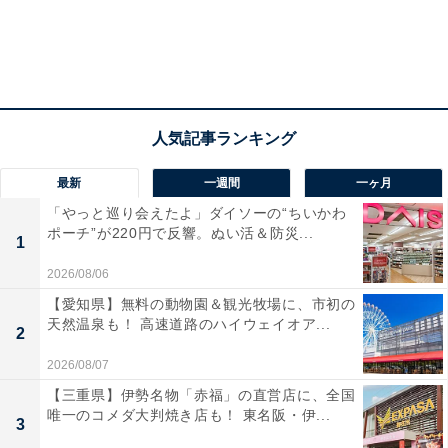
最新
一週間
一ヶ月
「やっと巡り会えたよ」ダイソーの“ちいかわ
ポーチ”が220円で反響。ぬい活＆防災...
1
2026/08/06
【愛知県】無料の動物園＆観光牧場に、市初の
天然温泉も！ 高速道路のハイウェイオア...
2
2026/08/07
【三重県】伊勢名物「赤福」の直営店に、全国
唯一のコメダ大判焼き店も！ 東名阪・伊...
3