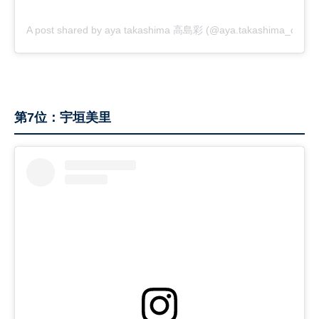
A post shared by aya takashima 高島彩 (@aya.takashima_officia
第7位：宇垣美里