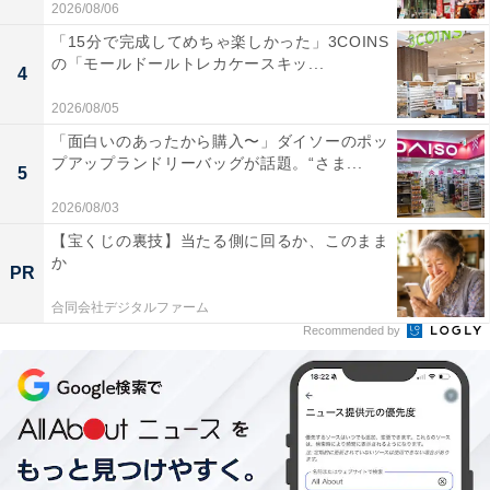
2026/08/06
「15分で完成してめちゃ楽しかった」3COINS
の「モールドールトレカケースキッ...
4
2026/08/05
「面白いのあったから購入〜」ダイソーのポッ
プアップランドリーバッグが話題。“さま...
5
2026/08/03
【宝くじの裏技】当たる側に回るか、このまま
か
PR
合同会社デジタルファーム
Recommended by