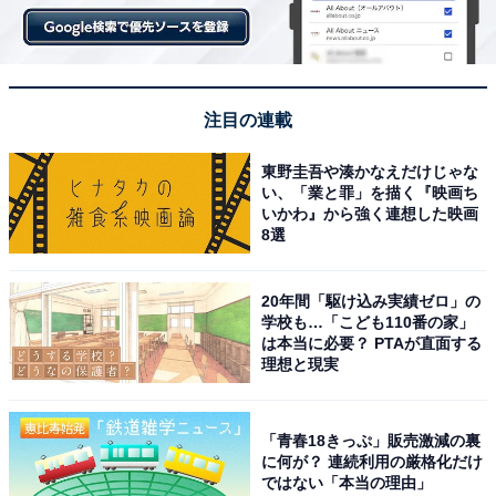
注目の連載
東野圭吾や湊かなえだけじゃな
い、「業と罪」を描く『映画ち
いかわ』から強く連想した映画
8選
20年間「駆け込み実績ゼロ」の
学校も…「こども110番の家」
は本当に必要？ PTAが直面する
理想と現実
「青春18きっぷ」販売激減の裏
に何が？ 連続利用の厳格化だけ
ではない「本当の理由」