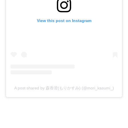
View this post on Instagram
A post shared by 森香澄(もりかすみ) (@mori_kasumi_)