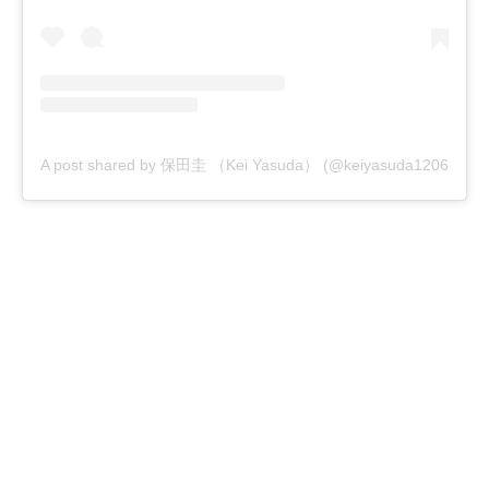
A post shared by 保田圭 （Kei Yasuda） (@keiyasuda1206)