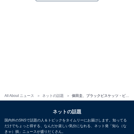
All About ニュース
ネットの話題
保田圭、ブラックビスケッツ・ビビアンとのラブラブツーショット！ 互いに40歳オーバーとは思えぬ美貌を放つ
ネットの話題
国内外のSNSで話題の人＆トピックをタイムリーにお届けします。知ってる
だけでちょっと得する、なんだか楽しい気分になれる、ネット発「知ら（な
きゃ）損」ニュースが盛りだくさん。