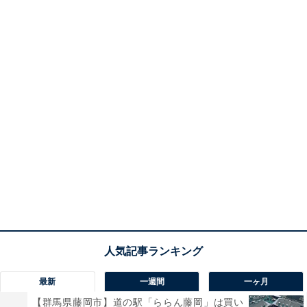
最新
一週間
一ヶ月
【群馬県藤岡市】道の駅「ららん藤岡」は買い