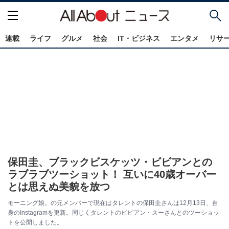
連載
ライフ
グルメ
社会
IT・ビジネス
エンタメ
リサ
保田圭、ブラックビスケッツ・ビビアンとの
ラブラブツーショット！ 互いに40歳オーバー
とは思えぬ美貌を放つ
モーニング娘。の元メンバーで現在はタレントの保田圭さんは12月13日、自
身のInstagramを更新。同じくタレントのビビアン・スーさんとのツーショッ
トを公開しました。