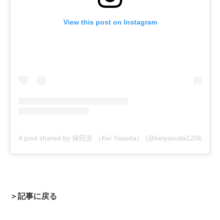
View this post on Instagram
A post shared by 保田圭 （Kei Yasuda） (@keiyasuda1206)
＞記事に戻る