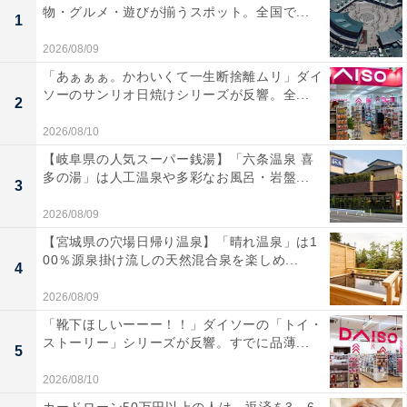
物・グルメ・遊びが揃うスポット。全国で...
1
2026/08/09
「あぁぁぁ。かわいくて一生断捨離ムリ」ダイ
ソーのサンリオ日焼けシリーズが反響。全...
2
2026/08/10
【岐阜県の人気スーパー銭湯】「六条温泉 喜
多の湯」は人工温泉や多彩なお風呂・岩盤...
3
2026/08/09
【宮城県の穴場日帰り温泉】「晴れ温泉」は1
00％源泉掛け流しの天然混合泉を楽しめ...
4
2026/08/09
「靴下ほしいーーー！！」ダイソーの「トイ・
ストーリー」シリーズが反響。すでに品薄...
5
2026/08/10
カードローン50万円以上の人は、返済を3～6