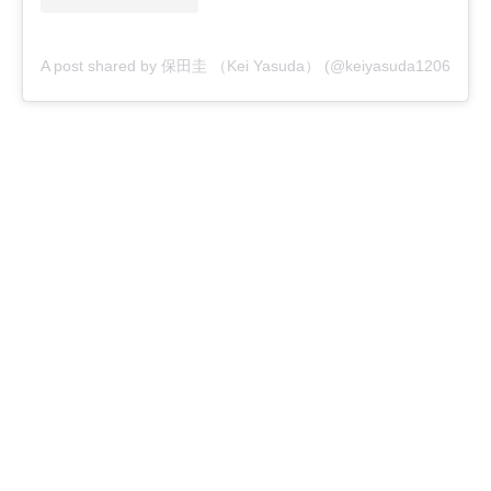
A post shared by 保田圭 （Kei Yasuda） (@keiyasuda1206)