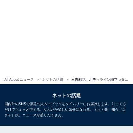
All About ニュース
ネットの話題
三吉彩花、ボディライン際立つタイトなワンピ姿を披露！ 肌を露出した圧巻スタイルの全身ショット
ネットの話題
国内外のSNSで話題の人＆トピックをタイムリーにお届けします。知ってる
だけでちょっと得する、なんだか楽しい気分になれる、ネット発「知ら（な
きゃ）損」ニュースが盛りだくさん。