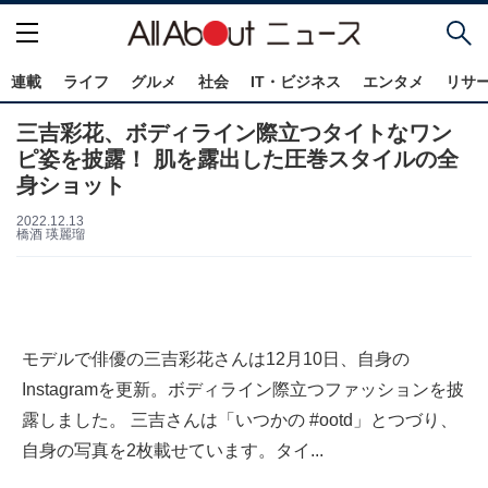
連載
ライフ
グルメ
社会
IT・ビジネス
エンタメ
リサ
三吉彩花、ボディライン際立つタイトなワン
ピ姿を披露！ 肌を露出した圧巻スタイルの全
身ショット
2022.12.13
橋酒 瑛麗瑠
モデルで俳優の三吉彩花さんは12月10日、自身の
Instagramを更新。ボディライン際立つファッションを披
露しました。 三吉さんは「いつかの #ootd」とつづり、
自身の写真を2枚載せています。タイ...