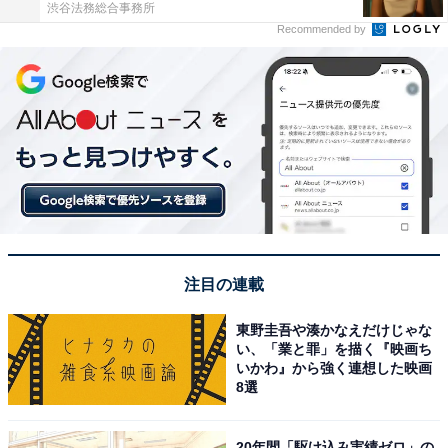
渋谷法務総合事務所
Recommended by
注目の連載
東野圭吾や湊かなえだけじゃな
い、「業と罪」を描く『映画ち
いかわ』から強く連想した映画
8選
20年間「駆け込み実績ゼロ」の