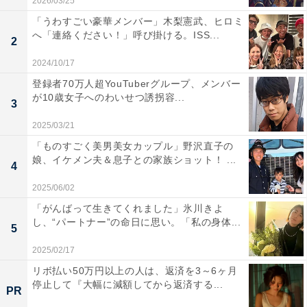
2026/03/25
「うわすごい豪華メンバー」木梨憲武、ヒロミ
へ「連絡ください！」呼び掛ける。ISS...
2
2024/10/17
登録者70万人超YouTuberグループ、メンバー
が10歳女子へのわいせつ誘拐容...
3
2025/03/21
「ものすごく美男美女カップル」野沢直子の
娘、イケメン夫＆息子との家族ショット！ ...
4
2025/06/02
「がんばって生きてくれました」氷川きよ
し、“パートナー”の命日に思い。「私の身体...
5
2025/02/17
リボ払い50万円以上の人は、返済を3～6ヶ月
停止して『大幅に減額してから返済する...
PR