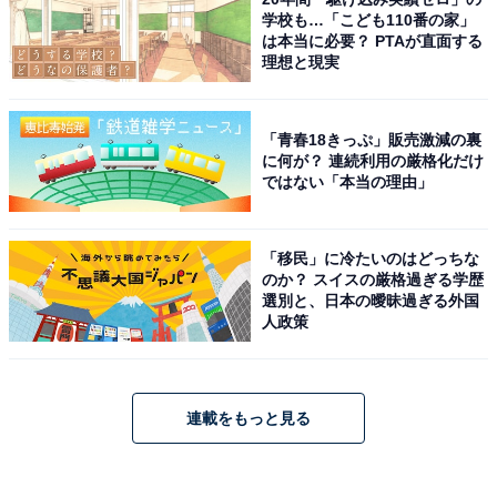
学校も…「こども110番の家」
は本当に必要？ PTAが直面する
理想と現実
「青春18きっぷ」販売激減の裏
に何が？ 連続利用の厳格化だけ
ではない「本当の理由」
「移民」に冷たいのはどっちな
のか？ スイスの厳格過ぎる学歴
選別と、日本の曖昧過ぎる外国
人政策
連載をもっと見る