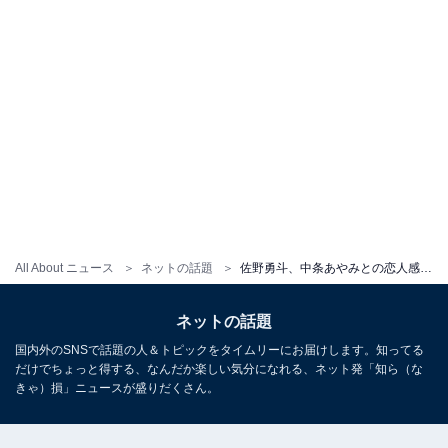
All About ニュース
ネットの話題
佐野勇斗、中条あやみとの恋人感あふれるショットに「彼女かと思った」「えええたまらんです、、、」の声
ネットの話題
国内外のSNSで話題の人＆トピックをタイムリーにお届けします。知ってる
だけでちょっと得する、なんだか楽しい気分になれる、ネット発「知ら（な
きゃ）損」ニュースが盛りだくさん。