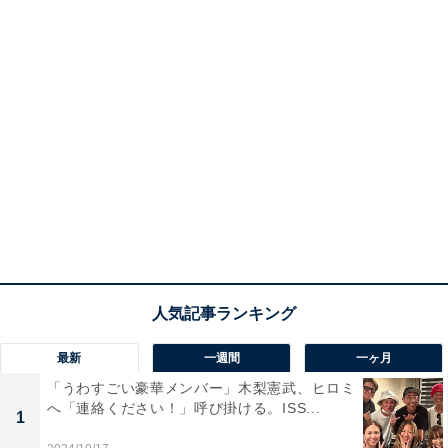
最新
一週間
一ヶ月
「うわすごい豪華メンバー」木梨憲武、ヒロミ
へ「連絡ください！」呼び掛ける。ISS...
1