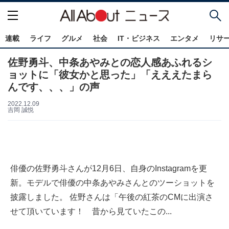
連載
ライフ
グルメ
社会
IT・ビジネス
エンタメ
リサ
佐野勇斗、中条あやみとの恋人感あふれるシ
ョットに「彼女かと思った」「えええたまら
んです、、、」の声
2022.12.09
吉岡 誠悦
俳優の佐野勇斗さんが12月6日、自身のInstagramを更
新。モデルで俳優の中条あやみさんとのツーショットを
披露しました。 佐野さんは「午後の紅茶のCMに出演さ
せて頂いています！ 昔から見ていたこの...