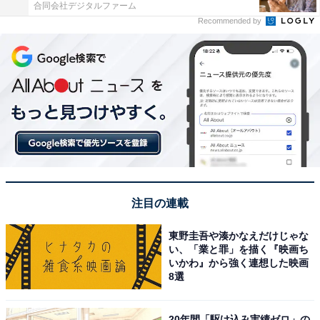
合同会社デジタルファーム
Recommended by
注目の連載
東野圭吾や湊かなえだけじゃな
い、「業と罪」を描く『映画ち
いかわ』から強く連想した映画
8選
20年間「駆け込み実績ゼロ」の