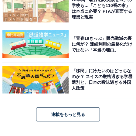
学校も…「こども110番の家」
は本当に必要？ PTAが直面する
理想と現実
「青春18きっぷ」販売激減の裏
に何が？ 連続利用の厳格化だけ
ではない「本当の理由」
「移民」に冷たいのはどっちな
のか？ スイスの厳格過ぎる学歴
選別と、日本の曖昧過ぎる外国
人政策
連載をもっと見る