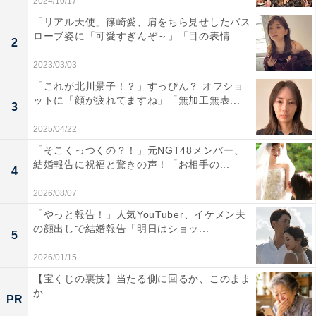
2024/10/17
「リアル天使」篠崎愛、肩をちら見せしたバス
ローブ姿に「可愛すぎんぞ～」「目の表情...
2
2023/03/03
「これが北川景子！？」すっぴん？ オフショ
ットに「顔が疲れてますね」「無加工無表...
3
2025/04/22
「そこくっつくの？！」元NGT48メンバー、
結婚報告に祝福と驚きの声！「お相手の...
4
2026/08/07
「やっと報告！」人気YouTuber、イケメン夫
の顔出しで結婚報告「明日はショッ...
5
2026/01/15
【宝くじの裏技】当たる側に回るか、このまま
か
PR