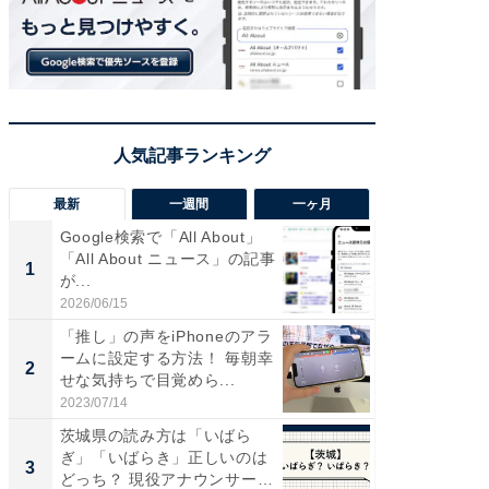
最新
一週間
一ヶ月
Google検索で「All About」
【兵庫
「All About ニュース」の記事
ーメン
1
1
が...
再現した
道...
2026/06/15
2026/08/0
「推し」の声をiPhoneのアラ
【三重
ームに設定する方法！ 毎朝幸
の直営
2
2
せな気持ちで目覚めら...
ダ大判焼
伊...
2023/07/14
2026/08/0
茨城県の読み方は「いばら
【千葉県
ぎ」「いばらき」正しいのは
級マー
3
3
どっち？ 現役アナウンサーが
ノベし