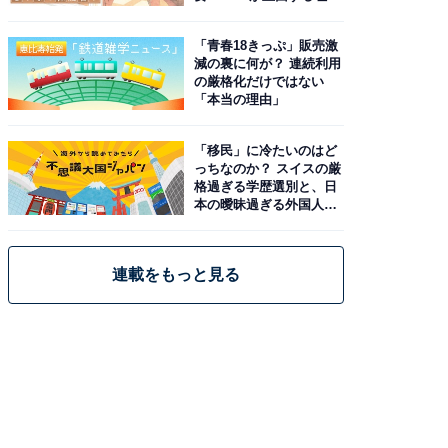
と現実
「青春18きっぷ」販売激
減の裏に何が？ 連続利用
の厳格化だけではない
「本当の理由」
「移民」に冷たいのはど
っちなのか？ スイスの厳
格過ぎる学歴選別と、日
本の曖昧過ぎる外国人政
策
連載をもっと見る