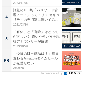
解...
ー...
2023/11/06
2026/08/0
話題の100均「パスワード管
ステラ
理ノート」ってアリ？ セキュ
詰め放題
4
4
リティの専門家に聞いてみ...
00円で「
2021/03/10
2026/08/0
「有休」と「有給」はどっち
立山連
が正しい？ 違いや使い方を現
風呂に、
5
5
役アナウンサーが解説
層水風
帰...
2023/10/26
2026/08/0
「今日の目玉商品は？」毎日
【見城徹
変わるAmazonタイムセール
も変わ
PR
PR
が見逃せない
Amazon
FINCHI o
Recommended by