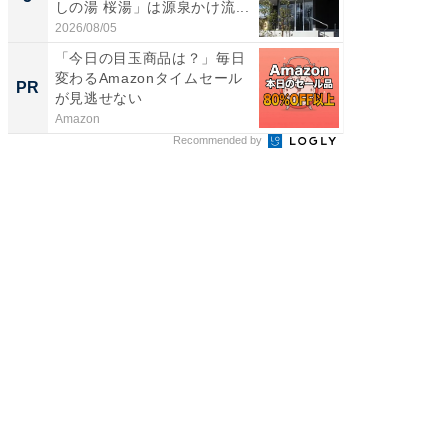
しの湯 桜湯」は源泉かけ流...
は和の
が...
2026/08/05
2026/08/0
「今日の目玉商品は？」毎日
団地フ
変わるAmazonタイムセール
る？ 掘
PR
PR
が見逃せない
Amazon
UR都市機
Recommended by