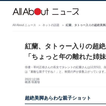
All About ニュース
ネットの話題
紅蘭、タトゥー入りの超絶美脚
紅蘭、タトゥー入りの超絶
「ちょっと年の離れた姉
俳優・草刈正雄さんの長女でタレントの紅蘭さんは12月5日、自身
は「素敵な親子ですね！」と、称賛の声が多数上がっています
2022.12.06
橋酒 瑛麗瑠
超絶美脚あらわな親子ショット