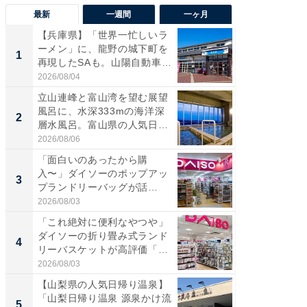
最新
一週間
一ヶ月
【兵庫県】「世界一忙しいラ
【兵庫
ーメン」に、龍野の城下町を
ーメン
1
1
再現したSAも。山陽自動車
再現した
道...
道...
2026/08/04
2026/08/0
立山連峰と富山湾を望む展望
【三重
風呂に、水深333mの海洋深
「鈴鹿天
2
2
層水風呂。富山県の人気日
は100
帰...
2026/08/06
2026/08/0
「面白いのあったから購
ステラ
入〜」ダイソーのポップアッ
詰め放題
3
3
プランドリーバッグが話
00円で「
題。“さま...
2026/08/03
2026/08/0
「これ絶対に便利なやつや」
「ミニオ
ダイソーの折り畳み式ランド
ッグ！ 
4
4
リーバスケットが高評価「使
ど、夏限
わ...
2026/08/03
2026/08/0
【山梨県の人気日帰り温泉】
【埼玉
「山梨日帰り温泉 源泉かけ流
「行田天
5
5