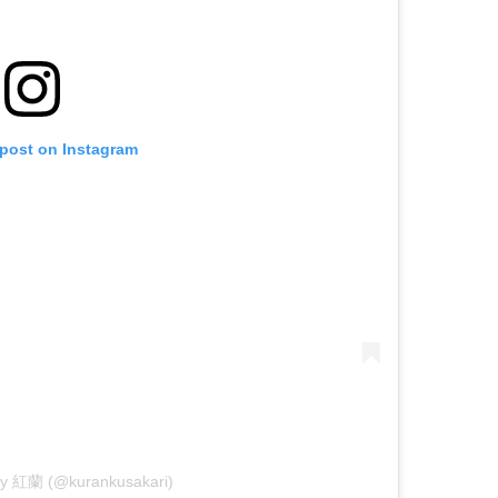
 post on Instagram
 by 紅蘭 (@kurankusakari)