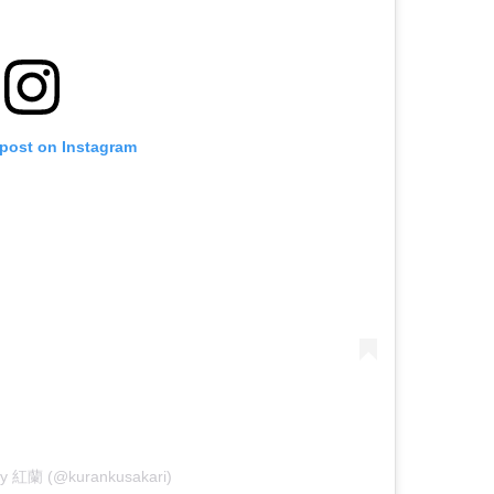
 post on Instagram
 by 紅蘭 (@kurankusakari)