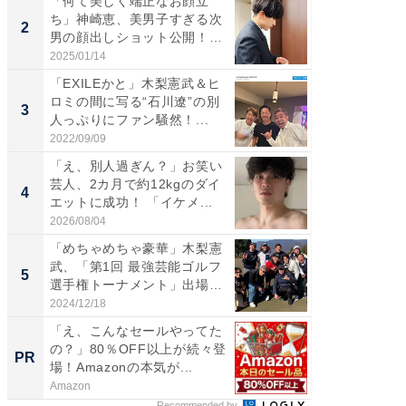
「何て美しく端正なお顔立
「女の
ち」神崎恵、美男子すぎる次
介、バ
2
2
男の顔出しショット公開！
らのプレ
「め...
愛...
2025/01/14
2026/08/0
「EXILEかと」木梨憲武＆ヒ
「脚が
ロミの間に写る“石川遼”の別
横川尚
3
3
人っぷりにファン騒然！...
ムキな姿
刃...
2022/09/09
2026/08/0
「え、別人過ぎん？」お笑い
「え、
芸人、2カ月で約12kgのダイ
芸人、2
4
4
エットに成功！ 「イケメ...
エットに
2026/08/04
2026/08/0
「めちゃめちゃ豪華」木梨憲
「脳がバ
武、「第1回 最強芸能ゴルフ
装姿が話
5
5
選手権トーナメント」出場
のお父さ
メ...
2024/12/18
2026/08/0
「え、こんなセールやってた
すべて
の？」80％OFF以上が続々登
るその
PR
PR
場！Amazonの本気が...
Amazon
COCO VIL
Recommended by