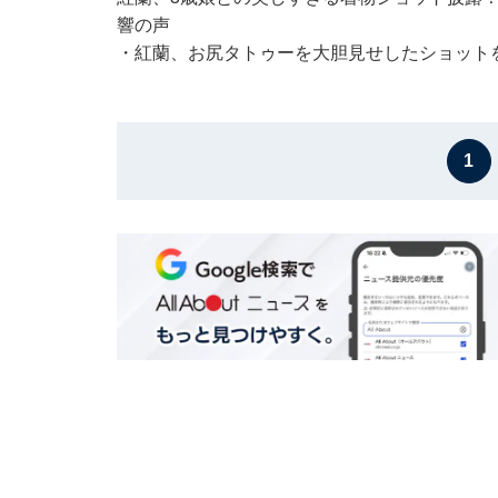
響の声
・
紅蘭、お尻タトゥーを大胆見せしたショット
1