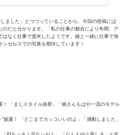
国しました」とつづっていることから、今回の投稿には
たのだと分かります。「私の仕事の都合により年間、ア
ではなく仕事で渡米したようです。娘と一緒に仕事で海
サンゼルスでの写真を期待しています！
露！ 「まじスタイル抜群」「娘さんもはや一流のモデル
ト”披露！ 「どこまでカッコいいのよ」「感動しました」
 「顔ちっさ！足なっが！」 「なんとゆう美しさ」と反