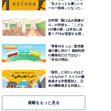
「史上もっとも優しいヒ
ーロー映画」になった理
由。予習したい作品は？
20年間「駆け込み実績ゼ
ロ」の学校も…「こども
110番の家」は本当に必
要？ PTAが直面する理想
と現実
「青春18きっぷ」販売激
減の裏に何が？ 連続利用
の厳格化だけではない
「本当の理由」
「移民」に冷たいのはど
っちなのか？ スイスの厳
格過ぎる学歴選別と、日
本の曖昧過ぎる外国人政
策
連載をもっと見る