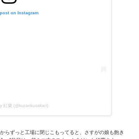
 post on Instagram
 by 紅蘭 (@kurankusakari)
 朝からずっと工場に閉じこもってると、さすがの娘も飽き