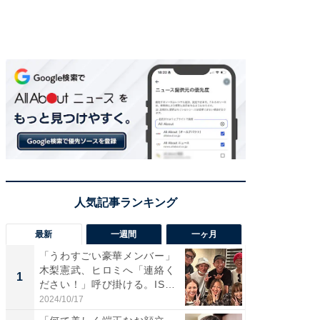
最新
一週間
一ヶ月
「うわすごい豪華メンバー」
「さす
木梨憲武、ヒロミへ「連絡く
は」高
1
1
ださい！」呼び掛ける。IS
災地を
S...
「カ...
2024/10/17
2026/08/0