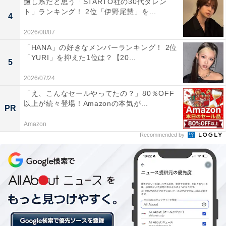
癒し系だと思う「STARTO社の30代タレン
ト」ランキング！ 2位「伊野尾慧」を...
4
2026/08/07
「HANA」の好きなメンバーランキング！ 2位
「YURI」を抑えた1位は？【20...
5
2026/07/24
「え、こんなセールやってたの？」80％OFF
以上が続々登場！Amazonの本気が...
PR
Amazon
同率3位：「Google LLC」78票
Recommended by
同率3位は「Google LLC」です。Google LLCは2001年
に設立されたGoogleの日本法人で、東京都渋谷区と港区
六本木を拠点としています。
Googleは独自の検索エンジンや、広告・メールなどのイ
ンターネット関連サービス、携帯電話事業、コンピュー