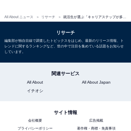
ことが強みとなっています。
開局6周年を迎えたインターネットテレビ・ビデオオン
All About ニュース
リサーチ
就活生が選ぶ「キャリアステップが多様な企業」。2位「サイバーエージェント」、1位は？
デマンドサービス「ABEMA」や、公営競技のインター
リサーチ
ネット投票サービス「WINTICKET」、スマートフォン
向けのゲーム「グランブルーファンタジー」などで好調
編集部が独自目線で調査したトピックスをはじめ、最新のリリース情報、ト
レンドに関するランキングなど、世の中で注目を集めている話題をお知らせ
な業績を上げています。
しています。
時代の変化に素早く対応し、新規事業を次々に展開して
関連サービス
いるスピード感から、将来的なキャリアステップが多様
であると受け取られているのではないでしょうか。
All About
All About Japan
イチオシ
サイト情報
第1位：「アクセンチュア」81票
会社概要
広告掲載
プライバシーポリシー
著作権・商標・免責事項