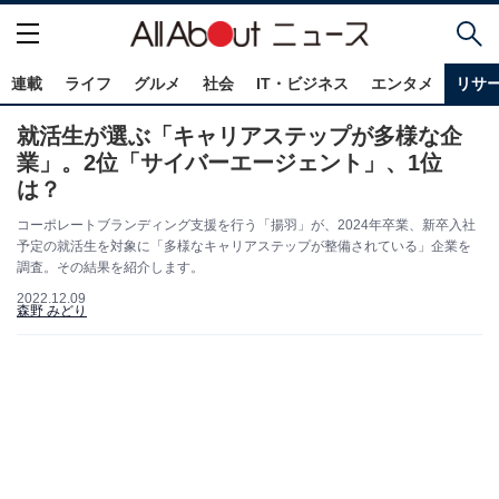
連載
ライフ
グルメ
社会
IT・ビジネス
エンタメ
リサ
就活生が選ぶ「キャリアステップが多様な企
業」。2位「サイバーエージェント」、1位
は？
コーポレートブランディング支援を行う「揚羽」が、2024年卒業、新卒入社
予定の就活生を対象に「多様なキャリアステップが整備されている」企業を
調査。その結果を紹介します。
2022.12.09
森野 みどり