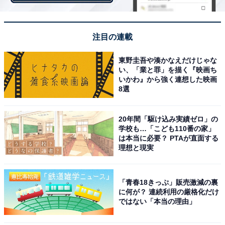
タの開発にも参入しています。
注目の連載
アメリカを初めヨーロッパ、アジア、南米、アフリカな
ど世界各地に拠点を持ち、対応言語は100以上、多国籍
東野圭吾や湊かなえだけじゃな
なテクノロジー企業の代表といえるでしょう。
い、「業と罪」を描く『映画ち
いかわ』から強く連想した映画
8選
世界各地の拠点でダイバーシティを体現している企業文
化から、多様なキャリアステップが期待できると考えら
20年間「駆け込み実績ゼロ」の
れているのかもしれません。
学校も…「こども110番の家」
は本当に必要？ PTAが直面する
理想と現実
「青春18きっぷ」販売激減の裏
に何が？ 連続利用の厳格化だけ
ではない「本当の理由」