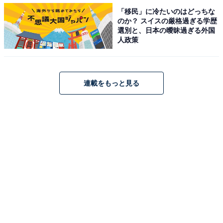
「移民」に冷たいのはどっちな
のか？ スイスの厳格過ぎる学歴
選別と、日本の曖昧過ぎる外国
人政策
連載をもっと見る
第2位：「サイバーエージェント」80票
2位は「サイバーエージェント」です。3位とはわずか2
票差となりました。
サイバーエージェントは1998年に設立された会社で、メ
ディア、インターネット広告、ゲーム、投資育成を事業
内容としています。企業文化としては、「変化に対応し
た新しい事業を創出」し 「リスクをチャンスに」変える