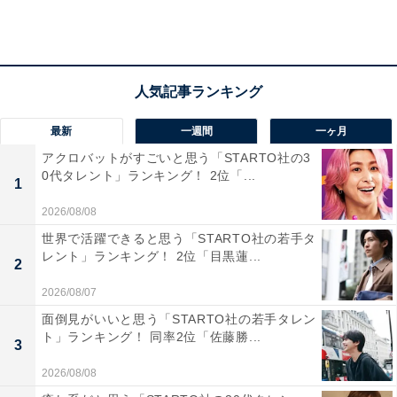
目指しており、書籍の販売からスタートしたショッピン
グサイト「Amazon」。現在では、CD、DVD、ソフトウ
ェア、ゲーム、家電＆カメラ、ホーム＆キッチン、おも
ちゃ＆ホビー、食品＆飲料＆酒類、日用品、医薬品、ビ
ューティー、ベビー＆マタニティ、ペット用品、ファッ
最新
一週間
一ヶ月
ション、デジタルサービスまで「地球上で最も豊富な品
アクロバットがすごいと思う「STARTO社の3
ぞろえ」を誇っています。
0代タレント」ランキング！ 2位「...
1
2026/08/08
入社後は社内公募制度で、海外を含むAmazon内のオー
世界で活躍できると思う「STARTO社の若手タ
プンポジションに応募可能となっており、キャリアステ
レント」ランキング！ 2位「目黒蓮...
2
ップが多様であると見られているようです。
2026/08/07
面倒見がいいと思う「STARTO社の若手タレン
ト」ランキング！ 同率2位「佐藤勝...
3
2026/08/08