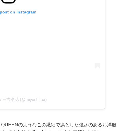
 post on Instagram
 by 三吉彩花 (@miyoshi.aa)
いつもMcQUEENのようなこの繊細で凛とした強さのあるお洋服