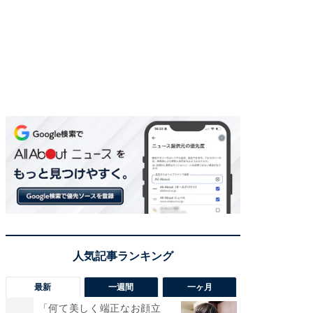
最新
一週間
一ヶ月
「何て美しく端正なお顔立
「さす