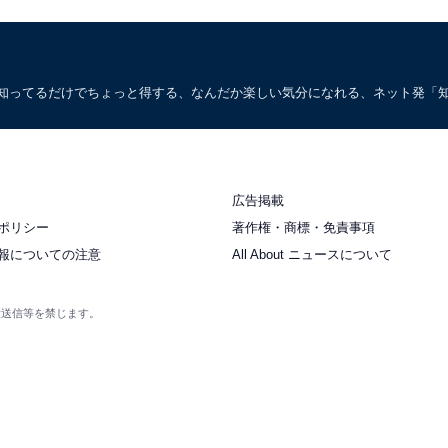
。知ってるだけでちょっと得する、なんだか楽しい気分になれる、ネット発「
広告掲載
ポリシー
著作権・商標・免責事項
報についての注意
All About ニュースについて
衆送信等を禁じます。