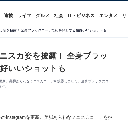
連載
ライフ
グルメ
社会
IT・ビジネス
エンタメ
リ
カ姿を披露！ 全身ブラックコーデで街を闊歩する格好いいショットも
ニスカ姿を披露！ 全身ブラッ
格好いいショットも
amを更新。美脚あらわなミニスカコーデを披露しました。全身ブラックのコー
ます。
Instagramを更新。美脚あらわなミニスカコーデを披