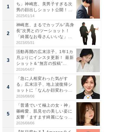
ち」神崎恵、美男子すぎる次
は」高
1
1
男の顔出しショット公開！
災地を
「め...
「カ...
2025/01/14
2026/08/0
神崎恵、まるでカップル“高身
「女の
長”次男とのツーショット！
介、バ
2
2
「綺麗なお母さんいいな」...
らのプレ
愛...
2023/05/31
2026/08/0
活動再開の広末涼子、1年1カ
「脚が
月ぶりにインスタ更新！ 最新
横川尚
3
3
ショット＆“無言の投稿”...
ムキな姿
刃...
2026/04/07
2026/08/0
「急に人相変わった気がす
「え、
る」広末涼子、地上波復帰シ
芸人、2
4
4
ョットに「なんか顔変わっ
エットに
た」の...
2026/08/06
2026/08/0
「普通でいて極上の女・神」
「脳がバ
篠崎愛、肌見せの美しい姿に
装姿が話
5
5
反響「ますます綺麗になって
のお父さ
い...
2026/08/06
2026/08/0
【毎日変わる】Amazonタイ
【銀座】