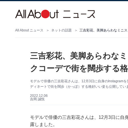
All About ニュース
ネットの話題
三吉彩花、美脚あらわなミニス
三吉彩花、美脚あらわなミ
クコーデで街を闊歩する
モデルで俳優の三吉彩花さんは、12月3日に自身のInstagr
ディネートで街を闊歩（かっぽ）する格好いい姿も公開してい
2022.12.06
吉岡 誠悦
モデルで俳優の三吉彩花さんは、12月3日に自身の
露しました。