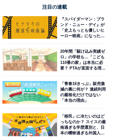
注目の連載
『スパイダーマン：ブラ
ンド・ニュー・デイ』が
「史上もっとも優しいヒ
ーロー映画」になった理
由。予習したい作品は？
20年間「駆け込み実績ゼ
ロ」の学校も…「こども
110番の家」は本当に必
要？ PTAが直面する理想
と現実
「青春18きっぷ」販売激
減の裏に何が？ 連続利用
の厳格化だけではない
「本当の理由」
「移民」に冷たいのはど
っちなのか？ スイスの厳
格過ぎる学歴選別と、日
本の曖昧過ぎる外国人政
策