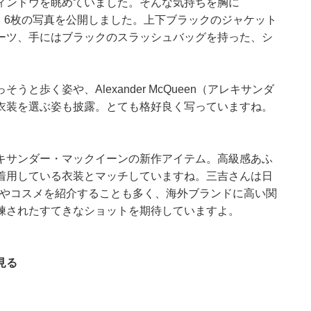
ィンドウを眺めていました。そんな気持ちを胸に
、6枚の写真を公開しました。上下ブラックのジャケット
ーツ、手にはブラックのスラッシュバッグを持った、シ
歩く姿や、Alexander McQueen（アレキサンダ
衣装を選ぶ姿も披露。とても格好良く写っていますね。
キサンダー・マックイーンの新作アイテム。高級感あふ
着用している衣装とマッチしていますね。三吉さんは日
タイルやコスメを紹介することも多く、海外ブランドに高い関
練されたすてきなショットを期待していますよ。
見る