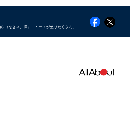
知ら（なきゃ）損」ニュースが盛りだくさん。