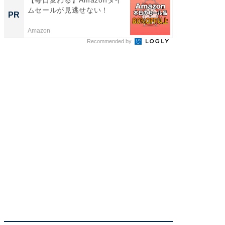
ムセールが見逃せない！
の贅沢
PR
PR
Amazon
ReFa GIN
Recommended by