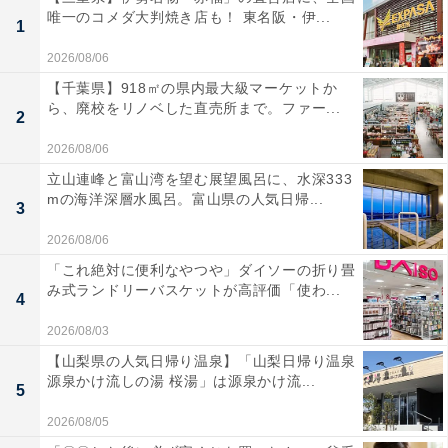
唯一のコメダ大判焼き店も！ 東名阪・伊...
1
2026/08/06
【千葉県】918㎡の県内最大級マーケットか
ら、廃校をリノベした直売所まで。ファー...
2
2026/08/06
立山連峰と富山湾を望む展望風呂に、水深333
mの海洋深層水風呂。富山県の人気日帰...
3
2026/08/06
「これ絶対に便利なやつや」ダイソーの折り畳
み式ランドリーバスケットが高評価「使わ...
4
2026/08/03
【山梨県の人気日帰り温泉】「山梨日帰り温泉
源泉かけ流しの湯 桜湯」は源泉かけ流...
5
2026/08/05