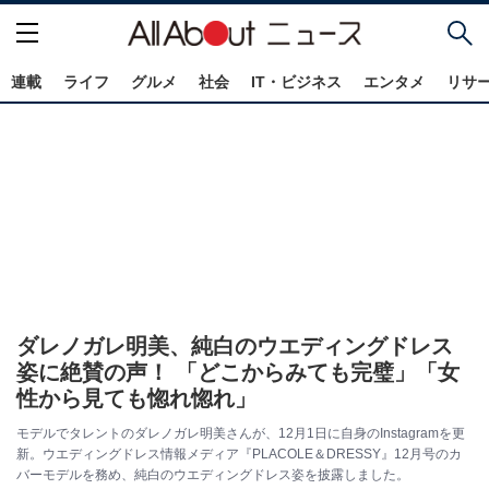
連載
ライフ
グルメ
社会
IT・ビジネス
エンタメ
リサ
ダレノガレ明美、純白のウエディングドレス
姿に絶賛の声！ 「どこからみても完璧」「女
性から見ても惚れ惚れ」
モデルでタレントのダレノガレ明美さんが、12月1日に自身のInstagramを更
新。ウエディングドレス情報メディア『PLACOLE＆DRESSY』12月号のカ
バーモデルを務め、純白のウエディングドレス姿を披露しました。