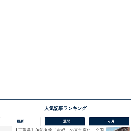
最新
一週間
一ヶ月
【三重県】伊勢名物「赤福」の直営店に、全国