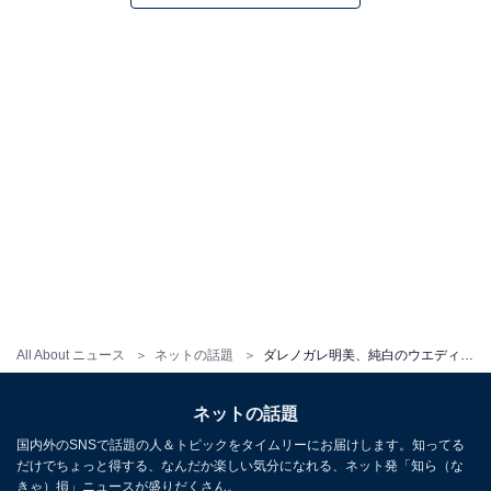
All About ニュース
ネットの話題
ダレノガレ明美、純白のウエディングドレス姿に絶賛の声！ 「どこからみても完璧」「女性から見ても惚れ惚れ」
ネットの話題
国内外のSNSで話題の人＆トピックをタイムリーにお届けします。知ってる
だけでちょっと得する、なんだか楽しい気分になれる、ネット発「知ら（な
きゃ）損」ニュースが盛りだくさん。