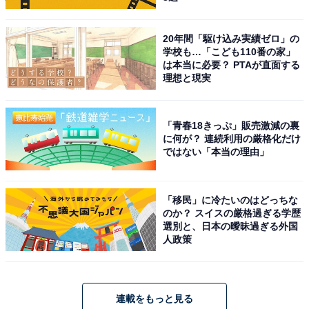
20年間「駆け込み実績ゼロ」の
学校も…「こども110番の家」
は本当に必要？ PTAが直面する
理想と現実
「青春18きっぷ」販売激減の裏
に何が？ 連続利用の厳格化だけ
ではない「本当の理由」
「移民」に冷たいのはどっちな
のか？ スイスの厳格過ぎる学歴
選別と、日本の曖昧過ぎる外国
人政策
連載をもっと見る