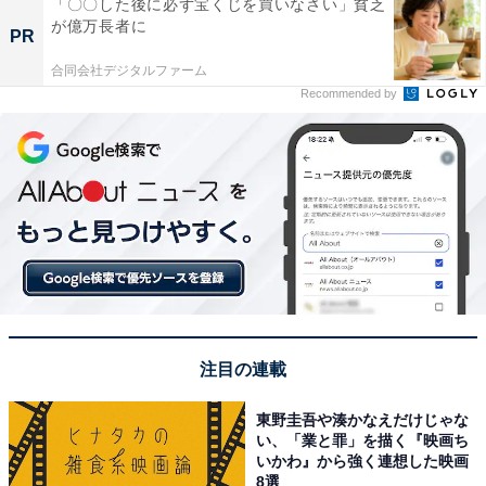
「〇〇した後に必ず宝くじを買いなさい」貧乏
が億万長者に
PR
合同会社デジタルファーム
Recommended by
注目の連載
東野圭吾や湊かなえだけじゃな
い、「業と罪」を描く『映画ち
いかわ』から強く連想した映画
8選