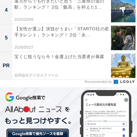
遠方からでも行きたいと思う「三重県の道の
駅」ランキング！ 2位「飯高」を抑えた1...
4
2025/10/09
【女性が選ぶ】演技がうまい「STARTO社の若
手タレント」ランキング！ 2位「永...
5
2026/05/27
宝くじ狙うなら今！金運上げた当選者が暴露
PR
合同会社デジタルファーム
Recommended by
1位：「真菅駅」