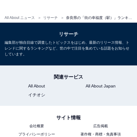
All About ニュース
リサーチ
奈良県の「街の幸福度（駅）」ランキング！ 3位「天理駅」、2位「一分駅」、1位は？
リサーチ
編集部が独自目線で調査したトピックスをはじめ、最新のリリース情報、ト
レンドに関するランキングなど、世の中で注目を集めている話題をお知らせ
しています。
1
2
関連サービス
All About
All About Japan
イチオシ
サイト情報
会社概要
広告掲載
プライバシーポリシー
著作権・商標・免責事項