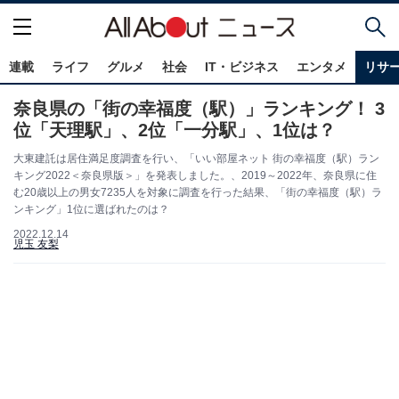
連載
ライフ
グルメ
社会
IT・ビジネス
エンタメ
リサ
奈良県の「街の幸福度（駅）」ランキング！ 3
位「天理駅」、2位「一分駅」、1位は？
大東建託は居住満足度調査を行い、「いい部屋ネット 街の幸福度（駅）ラン
キング2022＜奈良県版＞」を発表しました。、2019～2022年、奈良県に住
む20歳以上の男女7235人を対象に調査を行った結果、「街の幸福度（駅）ラ
ンキング」1位に選ばれたのは？
2022.12.14
児玉 友梨