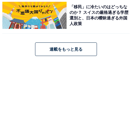
奈良県の住みここち（自治体）ランキング！2位「北葛
「移民」に冷たいのはどっちな
城郡広陵町」、1位は？
のか？ スイスの厳格過ぎる学歴
・
選別と、日本の曖昧過ぎる外国
人政策
奈良県の「街の幸福度」ランキング！ 2位「生駒郡平群
町」、1位は？
・
連載をもっと見る
奈良県民が選ぶ「住みたい街（駅）」ランキング！ 2位
「梅田エリア」、1位は？
【関連リンク】
・
プレスリリース