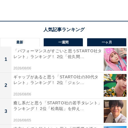
最新
一週間
一ヶ月
「パフォーマンスがすごいと思うSTARTO社タ
レント」ランキング！ 2位「佐久間...
1
2位：「一分駅」
2026/08/06
ギャップがあると思う「STARTO社の30代タ
レント」ランキング！ 2位「ジェシ...
「一分駅」は、大阪市内や奈良市内にアクセスが良い生
2
駒駅まで電車で2駅という距離にあるため、通勤・通学
2026/08/06
に便利な駅。閑静な住宅街や昔ながらの古民家、ハイツ
癒し系だと思う「STARTO社の若手タレント」
など多様な住み方の選択肢があるエリアです。生駒山の
ランキング！ 2位「松島聡」を抑え...
3
自然を身近に感じることができるほか、街中には桜並木
2026/08/05
や紅葉が美しい竜田川が流れているのも魅力です。