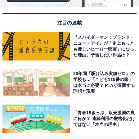
「真菅駅」は、県内のターミナル駅の1つである大和八
木駅まで1駅でアクセスできます。周辺には、閑静な住
宅街が広がるほか、スーパーやコンビ二エンスストアな
注目の連載
どの生活施設も充実。また、駅の南側には、遊水地機能
と地域住民のレクリエーション・コミュニティの場とし
『スパイダーマン：ブランド・
ニュー・デイ』が「史上もっと
て設置された都市緑地「曽我川緑地」があります。
も優しいヒーロー映画」になっ
た理由。予習したい作品は？
＞5位までの全ランキング結果を見る
20年間「駆け込み実績ゼロ」の
学校も…「こども110番の家」
は本当に必要？ PTAが直面する
理想と現実
【おすすめ記事】
・
「青春18きっぷ」販売激減の裏
奈良県の住みここち（駅）ランキング！ 2位「近鉄奈良
に何が？ 連続利用の厳格化だけ
駅」、1位は？
ではない「本当の理由」
・