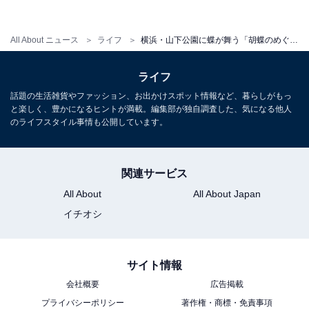
同作品について、プロデューサーの宮田裕章さんは、次
のようにコメントしています。
All About ニュース
ライフ
横浜・山下公園に蝶が舞う「胡蝶のめぐる季節～ヨルノヨ」蜷川実花とコラボした映像作品を投影
「山下公園のおまつり広場の地上面へのプロジェク
ライフ
ションでは、広場を渡る橋のように、様々な時間軸
話題の生活雑貨やファッション、お出かけスポット情報など、暮らしがもっ
の映像が渡されていきます。
と楽しく、豊かになるヒントが満載。編集部が独自調査した、気になる他人
のライフスタイル事情も公開しています。
映像が時間差で渡されることで、広場の同じ時間軸
上には常に春夏秋冬が映し出されています。
関連サービス
広場をめぐる人々は、蝶とともに様々な時間や花々
All About
All About Japan
を感じる事ができます。
イチオシ
近隣の建物など少し俯瞰した視点からは、四季を感
サイト情報
じ、その流れをみることができるでしょう。
会社概要
広告掲載
同じ季節にとどまることも、時間をさかのぼったり
プライバシーポリシー
著作権・商標・免責事項