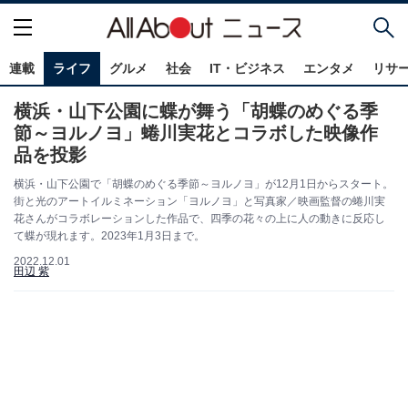
連載
ライフ
グルメ
社会
IT・ビジネス
エンタメ
リサ
横浜・山下公園に蝶が舞う「胡蝶のめぐる季
節～ヨルノヨ」蜷川実花とコラボした映像作
品を投影
横浜・山下公園で「胡蝶のめぐる季節～ヨルノヨ」が12月1日からスタート。
街と光のアートイルミネーション「ヨルノヨ」と写真家／映画監督の蜷川実
花さんがコラボレーションした作品で、四季の花々の上に人の動きに反応し
て蝶が現れます。2023年1月3日まで。
2022.12.01
田辺 紫