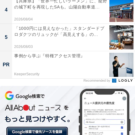
【兵庫県】「世界一忙しいラーメン」に、龍野
山下公園で明日12/1から「胡蝶をめぐる季節〜ヨル
の城下町を再現したSAも。山陽自動車道...
4
ノヨ」がスタート✨
2026/08/04
蜷川実花さんとヨルノヨがコラボした作品で、四季
「1000円には見えなかった」スタンダードプ
の花々の映像の上に人の動きに反応して美しい蝶が
ロダクツのリュックが「高見えする」の...
5
現れます。
#yokohama
#横浜
#ヨルノヨ
pic.twitter.com/UyItHSdJdm
2026/08/03
事例から学ぶ『特権アクセス管理』
— 横浜ウォッチャー (@yukaritanabe)
PR
November 30, 2022
KeeperSecurity
Recommended by
これは、ソニーセミコンダクタソリューションズによる
「SPAD ToF方式距離センサー」を搭載したLiDAR（＝
Light Detection And Ranging、光を用いたリモートセン
シング技術の1つ）を2台設置し、おまつり広場内の2500
平方メートル超の広い範囲をリアルタイムにセンシング