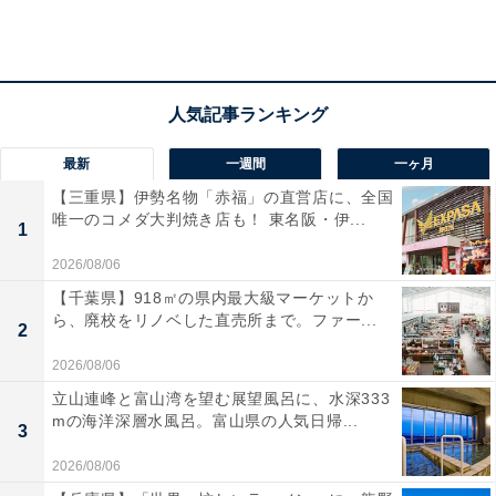
最新
一週間
一ヶ月
【三重県】伊勢名物「赤福」の直営店に、全国
唯一のコメダ大判焼き店も！ 東名阪・伊...
1
2026/08/06
【千葉県】918㎡の県内最大級マーケットか
ら、廃校をリノベした直売所まで。ファー...
2
2026/08/06
立山連峰と富山湾を望む展望風呂に、水深333
常に春夏秋冬が映し出される広場は、歩いてもOK。花の
mの海洋深層水風呂。富山県の人気日帰...
3
上を歩くと、人の動きに反応して蝶が現れる仕掛けが！
2026/08/06