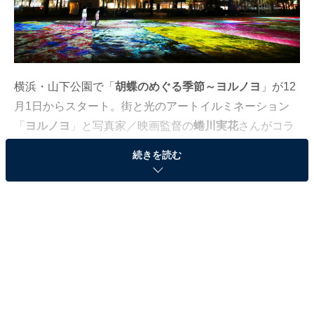
横浜・山下公園で「
胡蝶のめぐる季節～ヨルノヨ
」が12
月1日からスタート。街と光のアートイルミネーション
「
ヨルノヨ
」と写真家／映画監督の
蜷川実花
さんがコラ
ボレーションした作品で、四季の花々の上に、人の動き
続きを読む
に反応し蝶が現れます（画像は全て筆者撮影、11月22日
の試写の様子）。
山下公園のおまつり広場に四季の花々が投影