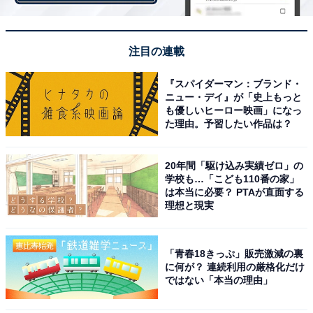
したもの。
歩行者の正確な位置情報を取得し、まるで蝶が歩行者と
注目の連載
一緒に飛んでいるような映像体験を実現しています。
『スパイダーマン：ブランド・
ニュー・デイ』が「史上もっと
も優しいヒーロー映画」になっ
た理由。予習したい作品は？
20年間「駆け込み実績ゼロ」の
学校も…「こども110番の家」
は本当に必要？ PTAが直面する
理想と現実
「青春18きっぷ」販売激減の裏
に何が？ 連続利用の厳格化だけ
ではない「本当の理由」