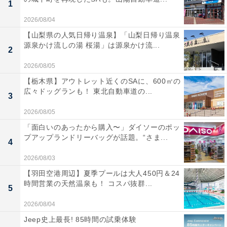
1
2026/08/04
【山梨県の人気日帰り温泉】「山梨日帰り温泉
源泉かけ流しの湯 桜湯」は源泉かけ流...
2
2026/08/05
【栃木県】アウトレット近くのSAに、600㎡の
広々ドッグランも！ 東北自動車道の...
3
2026/08/05
「面白いのあったから購入〜」ダイソーのポッ
プアップランドリーバッグが話題。“さま...
4
2026/08/03
【羽田空港周辺】夏季プールは大人450円＆24
時間営業の天然温泉も！ コスパ抜群...
5
2026/08/04
Jeep史上最長! 85時間の試乗体験