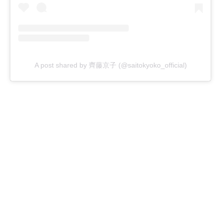
A post shared by 齊藤京子 (@saitokyoko_official)