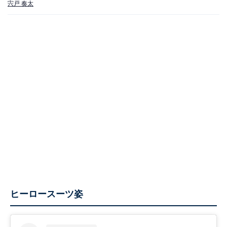
宍戸 奏太
ヒーロースーツ姿