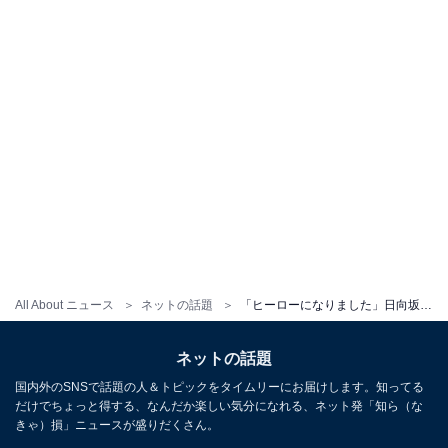
All About ニュース
ネットの話題
「ヒーローになりました」日向坂46・齊藤京子、“絶対領域”あらわなヒーロースーツ姿を披露！
ネットの話題
国内外のSNSで話題の人＆トピックをタイムリーにお届けします。知ってる
だけでちょっと得する、なんだか楽しい気分になれる、ネット発「知ら（な
きゃ）損」ニュースが盛りだくさん。