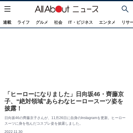
連載
ライフ
グルメ
社会
IT・ビジネス
エンタメ
リサ
「ヒーローになりました」日向坂46・齊藤京
子、“絶対領域”あらわなヒーロースーツ姿を
披露！
日向坂46の齊藤京子さんが、11月26日に自身のInstagramを更新。ヒーロー
スーツに身を包んだコスプレ姿を披露しました。
2022.11.30