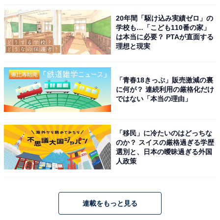
20年間「駆け込み実績ゼロ」の
学校も…「こども110番の家」
は本当に必要？ PTAが直面する
理想と現実
「青春18きっぷ」販売激減の裏
に何が？ 連続利用の厳格化だけ
ではない「本当の理由」
「移民」に冷たいのはどっちな
のか？ スイスの厳格過ぎる学歴
選別と、日本の曖昧過ぎる外国
人政策
連載をもっと見る