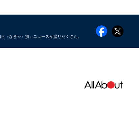
知ら（なきゃ）損」ニュースが盛りだくさん。