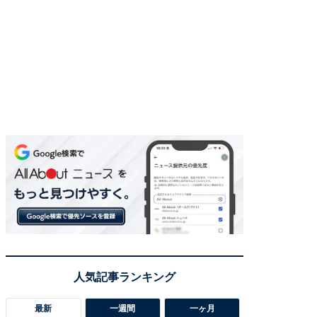
最新
一週間
一ヶ月