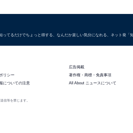
。知ってるだけでちょっと得する、なんだか楽しい気分になれる、ネット発「
広告掲載
ポリシー
著作権・商標・免責事項
報についての注意
All About ニュースについて
衆送信等を禁じます。