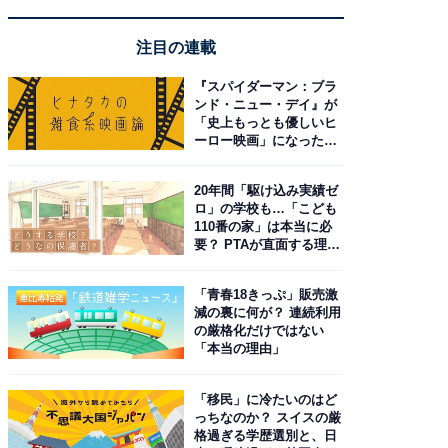
注目の連載
『スパイダーマン：ブラ
ンド・ニュー・デイ』が
「史上もっとも優しいヒ
ーロー映画」になった理
由。予習したい作品は？
20年間「駆け込み実績ゼ
ロ」の学校も…「こども
110番の家」は本当に必
要？ PTAが直面する理想
と現実
「青春18きっぷ」販売激
減の裏に何が？ 連続利用
の厳格化だけではない
「本当の理由」
「移民」に冷たいのはど
っちなのか？ スイスの厳
格過ぎる学歴選別と、日