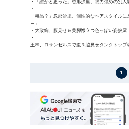
・
「誰かと思った」忽那汐里、眼力強めの別人
・
「粗品？」忽那汐里、個性的なヘアスタイルに
～」
・
大政絢、腹見せ＆美脚際立つ色っぽい姿披露
・
王林、ロサンゼルスで腹＆脇見せタンクトップ
1