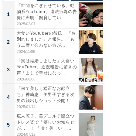
「世間をにぎわせている」動
「さす
物系YouTuber、違法行為の告
は」高
1
1
発に声明「飼育してい...
災地を
「カ...
2025/02/07
2026/08/0
大食いYoutuberの彼氏、『お
「女の
別れしました』と報告。「も
介、バ
2
2
う二度と会わない方が...
らのプレ
愛...
2024/11/06
2026/08/0
「実は結婚しました」大食い
「脚が
YouTuber、近況報告に驚きの
横川尚
3
3
声「まじで幸せになっ...
ムキな姿
刃...
2026/08/06
2026/08/0
「何て美しく端正なお顔立
「え、
ち」神崎恵、美男子すぎる次
芸人、2
4
4
男の顔出しショット公開！
エットに
「め...
2025/01/14
2026/08/0
広末涼子、美デコルテ際立つ
「脳がバ
ドレス姿で「嬉しいお知らせ
装姿が話
5
5
が…」！ 「凄く美しい」
のお父さ
「透...
2024/07/12
2026/08/0