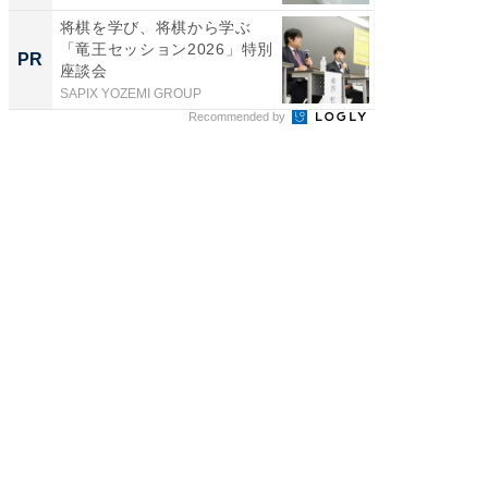
将棋を学び、将棋から学ぶ
モノが
「竜王セッション2026」特別
た里歩
PR
PR
座談会
の」は
SAPIX YOZEMI GROUP
UR都市機
Recommended by