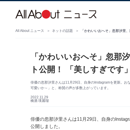
All About ニュース
ネットの話題
「かわいいおへそ」忽那汐
ト公開！ 「美しすぎです
俳優の忽那汐里さんは11月29日、自身のInstagramを更
可愛いか～」と、称賛の声が多数上がっています。
2022.11.29
橋酒 瑛麗瑠
俳優の忽那汐里さんは11月29日、自身のInst
公開しました。