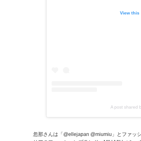
View this
A post shared b
忽那さんは「
@ellejapan
@miumiu
」とファッシ