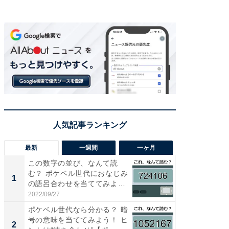
最新
一週間
一ヶ月
この数字の並び、なんて読
「気に
む？ ポケベル世代におなじみ
る〜」3
1
1
の語呂合わせを当ててみよう
バー」
【...
好...
2022/09/27
2026/07/3
ポケベル世代なら分かる？ 暗
【三重
号の意味を当ててみよう！ ヒ
「鈴鹿天
2
2