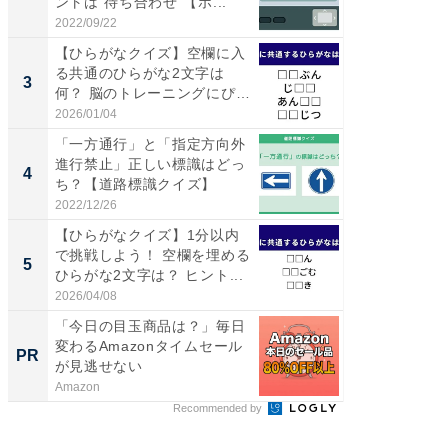
ントは“待ち合わせ”【ポ...
は100
2022/09/22
2026/08/0
【ひらがなクイズ】空欄に入
「ミニオ
る共通のひらがな2文字は
ッグ！ 
3
3
何？ 脳のトレーニングにぴっ
ど、夏限
た...
2026/01/04
2026/08/0
「一方通行」と「指定方向外
ステラ
進行禁止」正しい標識はどっ
詰め放題
4
4
ち？【道路標識クイズ】
00円で「
2022/12/26
2026/08/0
【ひらがなクイズ】1分以内
【埼玉
で挑戦しよう！ 空欄を埋める
「行田天
5
5
ひらがな2文字は？ ヒント...
は和の
が...
2026/04/08
2026/08/0
「今日の目玉商品は？」毎日
すべて
変わるAmazonタイムセール
るその
PR
PR
が見逃せない
Amazon
COCO VIL
Recommended by