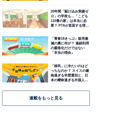
由。予習したい作品は？
20年間「駆け込み実績ゼ
ロ」の学校も…「こども
110番の家」は本当に必
要？ PTAが直面する理想
と現実
「青春18きっぷ」販売激
減の裏に何が？ 連続利用
の厳格化だけではない
「本当の理由」
「移民」に冷たいのはど
っちなのか？ スイスの厳
格過ぎる学歴選別と、日
本の曖昧過ぎる外国人政
策
連載をもっと見る