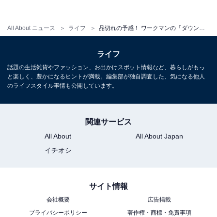
のシルバーアルミと比べて1.5倍の保温力があるとのこと
（写真は、「REPAIR-TECH(R)洗えるフュージョンダウ
All About ニュース
ライフ
品切れの予感！ ワークマンの「ダウンスカート」、使いやすさのポイントと注意点は？
ンフーディー」のタグ）。
ライフ
話題の生活雑貨やファッション、お出かけスポット情報など、暮らしがもっ
と楽しく、豊かになるヒントが満載。編集部が独自調査した、気になる他人
のライフスタイル事情も公開しています。
関連サービス
All About
All About Japan
イチオシ
サイト情報
会社概要
広告掲載
プライバシーポリシー
著作権・商標・免責事項