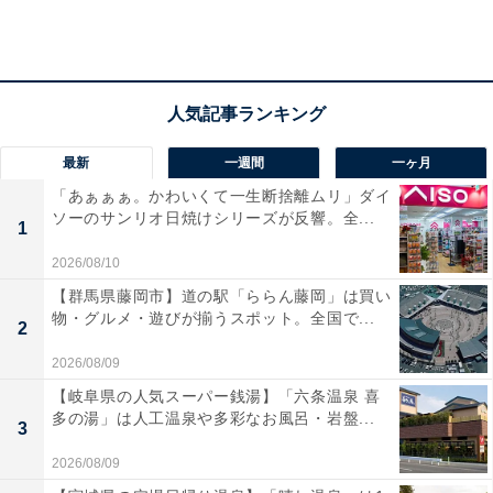
かったのですが、残念ながら買えず。次こそは！ と意気
込んで、定期的にワークマンの店舗に行ってゲットしま
した。
2022年は「洗えるフュージョンダウンスカート」という
最新
一週間
一ヶ月
商品名で販売されています。フュージョンダウンを使用
「あぁぁぁ。かわいくて一生断捨離ムリ」ダイ
している商品は複数ありますが、共通の特徴は、なんと
ソーのサンリオ日焼けシリーズが反響。全...
1
いっても軽さです。
2026/08/10
【群馬県藤岡市】道の駅「ららん藤岡」は買い
物・グルメ・遊びが揃うスポット。全国で...
2
2026/08/09
【岐阜県の人気スーパー銭湯】「六条温泉 喜
多の湯」は人工温泉や多彩なお風呂・岩盤...
3
2026/08/09