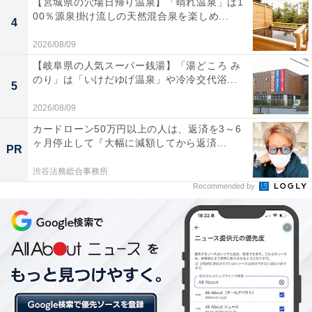
【宮城県の穴場日帰り温泉】「晴れ温泉」は1
00％源泉掛け流しの天然混合泉を楽しめ...
4
2026/08/09
【岐阜県の人気スーパー銭湯】「湯どころ み
のり」は「いけだゆげ温泉」や冷冷交代浴...
5
2026/08/09
カードローン50万円以上の人は、返済を3～6
このような「フュージョンダウン」が入っている
ヶ月停止して『大幅に減額してから返済...
PR
写真のような「フュージョンダウン」が入っています。
渋谷法務総合事務所
これはサンプルとして、商品に付いてきたものです。
Recommended by
「洗えるフュージョンダウンスカート」を持ったときに
は、重さをあまり感じませんでした。スカートとして使
うなら重さはあまり関係ないのでは？ と思うこともあり
ますが、スカート以外にも使える「洗えるフュージョン
ダウンスカート」の持ち運びを考えると、この軽さが魅