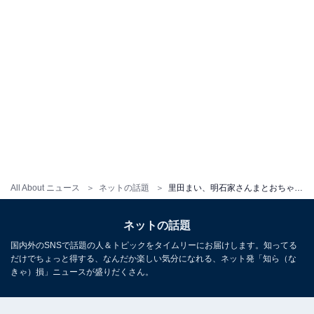
All About ニュース
ネットの話題
里田まい、明石家さんまとおちゃめなツーショットを公開！ 10年以上ぶりのラジオ出演にファン歓喜
ネットの話題
国内外のSNSで話題の人＆トピックをタイムリーにお届けします。知ってる
だけでちょっと得する、なんだか楽しい気分になれる、ネット発「知ら（な
きゃ）損」ニュースが盛りだくさん。