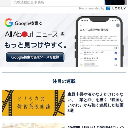
渋谷法務総合事務所
Recommended by
注目の連載
東野圭吾や湊かなえだけじゃな
い、「業と罪」を描く『映画ち
いかわ』から強く連想した映画
8選
20年間「駆け込み実績ゼロ」の