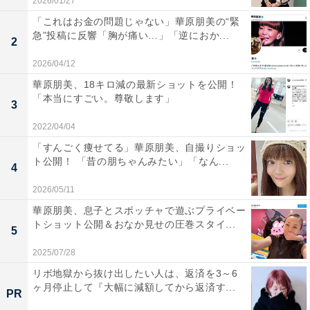
2026/01/27
「これはお金の問題じゃない」華原朋美の“緊
急”投稿に反響「胸が痛い…」「逆におか...
2
2026/04/12
華原朋美、18キロ減の最新ショットを公開！
「本当にすごい。尊敬します」
3
2022/04/04
「すんごく痩せてる」華原朋美、自撮りショッ
ト公開！ 「昔の朋ちゃんみたい」「なん...
4
2026/05/11
華原朋美、息子とスポッチャで遊ぶプライベー
トショット公開＆おなか見せの圧巻スタイ...
5
2025/07/28
リボ地獄から抜け出したい人は、返済を3～6
ヶ月停止して『大幅に減額してから返済す...
PR