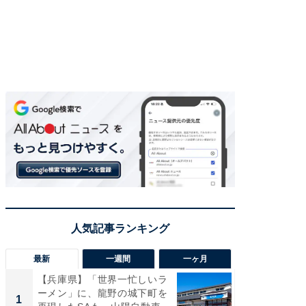
最新
一週間
一ヶ月
【兵庫県】「世界一忙しいラ
「気に
ーメン」に、龍野の城下町を
る〜」3
1
1