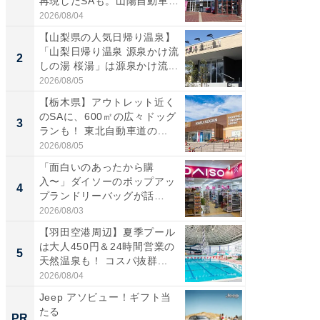
再現したSAも。山陽自動車
バー」
道...
好...
2026/08/04
2026/07/3
【山梨県の人気日帰り温泉】
【三重
「山梨日帰り温泉 源泉かけ流
「鈴鹿天
2
2
しの湯 桜湯」は源泉かけ流...
は100
2026/08/05
2026/08/0
【栃木県】アウトレット近く
「ミニオ
のSAに、600㎡の広々ドッグ
ッグ！ 
3
3
ランも！ 東北自動車道の...
ど、夏限
2026/08/05
2026/08/0
「面白いのあったから購
【埼玉
入〜」ダイソーのポップアッ
「行田天
4
4
プランドリーバッグが話
は和の
題。“さま...
が...
2026/08/03
2026/08/0
【羽田空港周辺】夏季プール
【石川
は大人450円＆24時間営業の
湯】「天
5
5
天然温泉も！ コスパ抜群...
賀ゆめ
お...
2026/08/04
2026/08/0
Jeep アソビュー！ギフト当
【銀座】
たる
の贅沢
PR
PR