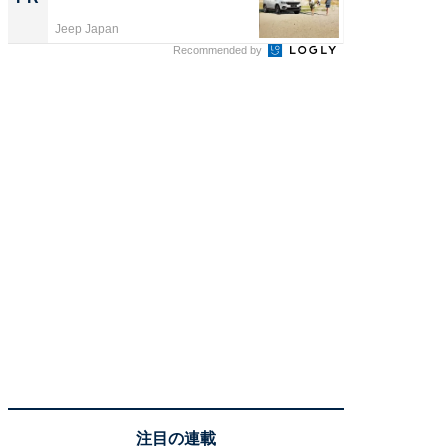
Jeep Japan
ReFa GIN
Recommended by
注目の連載