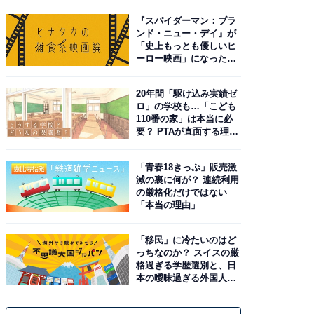
『スパイダーマン：ブラ
ンド・ニュー・デイ』が
「史上もっとも優しいヒ
ーロー映画」になった理
由。予習したい作品は？
20年間「駆け込み実績ゼ
ロ」の学校も…「こども
110番の家」は本当に必
要？ PTAが直面する理想
と現実
「青春18きっぷ」販売激
減の裏に何が？ 連続利用
の厳格化だけではない
「本当の理由」
「移民」に冷たいのはど
っちなのか？ スイスの厳
格過ぎる学歴選別と、日
本の曖昧過ぎる外国人政
策