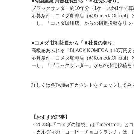
■有楽製菓 河合社長から「＃社長の奢り」
ブラックサンダー約10年分（1ケース約1年で算出
応募条件：コメダ珈琲店（
@KomedaOfficial
）
ーし、「コメダ珈琲店」からの指定投稿をリツ
■コメダ 甘利社長から「＃社長の奢り」
高級感あふれる「BLACK KOMECA（10万
応募条件：コメダ珈琲店（
@KomedaOfficial
）
ーし、「ブラックサンダー」からの指定投稿を
詳しくは各Twitterアカウントをチェックして
【おすすめ記事】
・
2023年「コメダの福袋」は「meet tree
・
カルディの「コーヒーチョコクランチ」は、