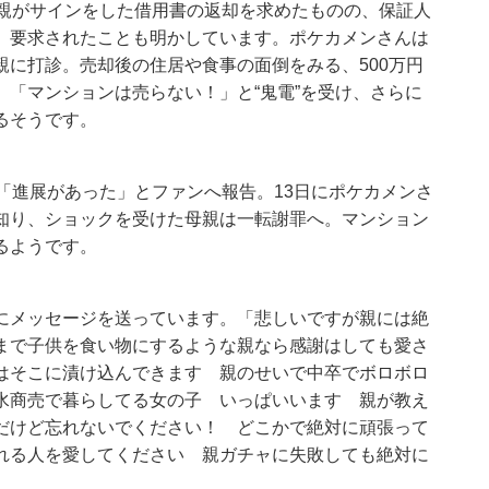
母親がサインをした借用書の返却を求めたものの、保証人
、要求されたことも明かしています。ポケカメンさんは
に打診。売却後の住居や食事の面倒をみる、500万円
「マンションは売らない！」と“鬼電”を受け、さらに
るそうです。
「進展があった」とファンへ報告。13日にポケカメンさ
知り、ショックを受けた母親は一転謝罪へ。マンション
るようです。
にメッセージを送っています。「悲しいですが親には絶
まで子供を食い物にするような親なら感謝はしても愛さ
はそこに漬け込んできます 親のせいで中卒でボロボロ
水商売で暮らしてる女の子 いっぱいいます 親が教え
だけど忘れないでください！ どこかで絶対に頑張って
れる人を愛してください 親ガチャに失敗しても絶対に
」