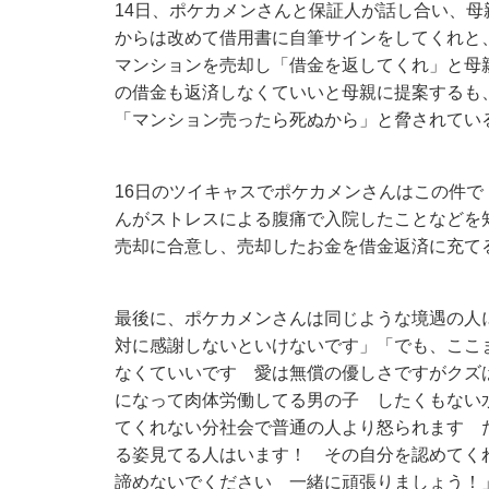
14日、ポケカメンさんと保証人が話し合い、
からは改めて借用書に自筆サインをしてくれと
マンションを売却し「借金を返してくれ」と母親
の借金も返済しなくていいと母親に提案するも、
「マンション売ったら死ぬから」と脅されてい
16日のツイキャスでポケカメンさんはこの件で
んがストレスによる腹痛で入院したことなどを
売却に合意し、売却したお金を借金返済に充て
最後に、ポケカメンさんは同じような境遇の人
対に感謝しないといけないです」「でも、ここ
なくていいです 愛は無償の優しさですがクズ
になって肉体労働してる男の子 したくもない
てくれない分社会で普通の人より怒られます 
る姿見てる人はいます！ その自分を認めてく
諦めないでください 一緒に頑張りましょう！