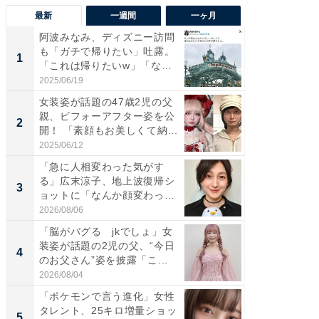
最新
一週間
一ヶ月
阿波みなみ、ディズニー訪問
「さす
も「ガチで帰りたい」吐露。
は」高
1
1
「これは帰りたいw」「なん
災地を
ち...
「カ...
2025/06/19
2026/08/0
女装姿が話題の47歳2児の父
「女の
親、ビフォーアフター姿を公
介、バ
2
2
開！ 「素顔もお美しくて納...
らのプレ
愛...
2025/06/12
2026/08/0
「急に人相変わった気がす
「好感
る」広末涼子、地上波復帰シ
や、“マ
3
3
ョットに「なんか顔変わっ
画変更
た」の...
財...
2026/08/06
2026/07/3
「脳がバグる jkでしょ」女
「脚が
装姿が話題の2児の父、“今日
横川尚
4
4
のお父さん”姿を披露「こ...
ムキな姿
刃...
2026/08/04
2026/08/0
「ポケモンで言う進化」女性
「2人と
タレント、25キロ増量ショッ
團十郎
5
5