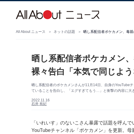
All About ニュース
ネットの話題
晒し系配信者ポケカメン、毒親
晒し系配信者ポケカメン、
裸々告白「本気で同じよう
晒し系配信者のポケカメンさんが11月14日、自身のYouTu
ていることを告白し、「エグすぎてもう…」と衝撃の内容に大
2022.11.16
石井 有紀
「いれいす」のないこさん暴露
で話題を呼んで
YouTubeチャンネル「ポケカメン」を更新