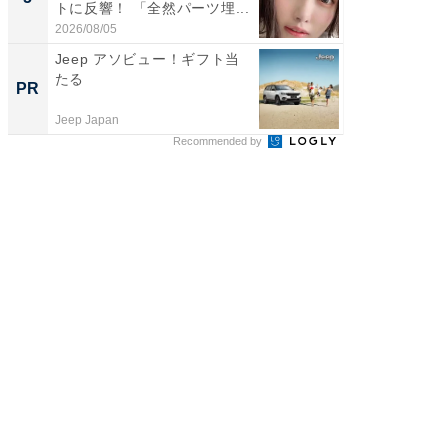
トに反響！ 「全然パーツ埋...
「後ろ
「...
2026/08/05
2026/08/0
Jeep アソビュー！ギフト当
母「老
たる
い」そ
PR
PR
Jeep Japan
株式会社
Recommended by