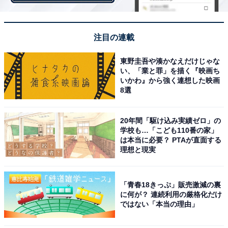
腰部分がゴム仕様になっている
ワークマンのスカートは、ウエストがゴムになっている
タイプが多いです。おそらく屈んだときにキツくならな
注目の連載
いような配慮だと思うのですが、食べ過ぎてしまったと
東野圭吾や湊かなえだけじゃな
きでも安心ですよね。「レディースストレージデニムス
い、「業と罪」を描く『映画ち
カート」は腰の部分にゴムが入っています。ウエストの
いかわ』から強く連想した映画
8選
一部なので前からみるとゴム仕様には見えません。その
分スタイリッシュなイメージになりますね。
20年間「駆け込み実績ゼロ」の
学校も…「こども110番の家」
は本当に必要？ PTAが直面する
理想と現実
「青春18きっぷ」販売激減の裏
に何が？ 連続利用の厳格化だけ
ではない「本当の理由」