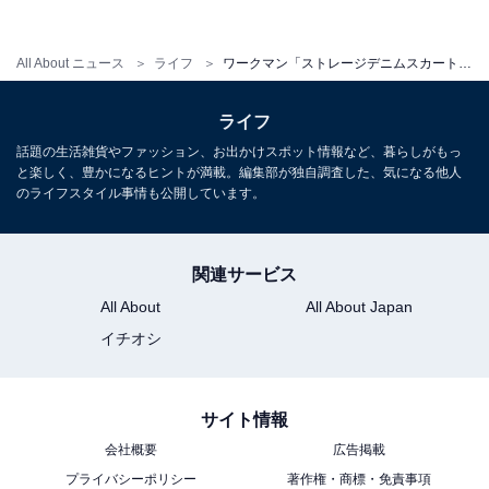
All About ニュース
ライフ
ワークマン「ストレージデニムスカート」のはきやすさを徹底解明！ 4つのポイントに注目
スマホが余裕で入る大きなポケットがある
ライフ
話題の生活雑貨やファッション、お出かけスポット情報など、暮らしがもっ
「レディースストレージデニムスカート」の両サイドに
と楽しく、豊かになるヒントが満載。編集部が独自調査した、気になる他人
はスマホも余裕で入る大きなポケットがあります。
のライフスタイル事情も公開しています。
関連サービス
All About
All About Japan
イチオシ
サイト情報
会社概要
広告掲載
プライバシーポリシー
著作権・商標・免責事項