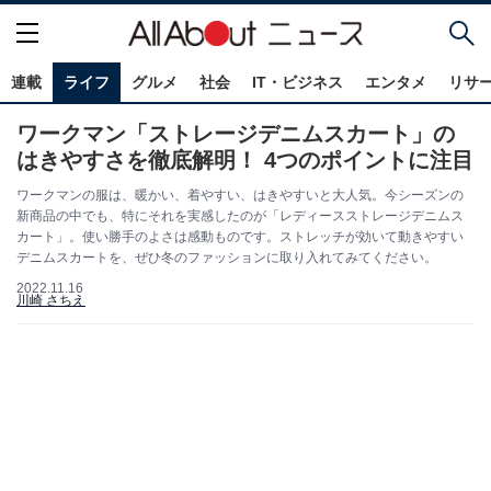
連載
ライフ
グルメ
社会
IT・ビジネス
エンタメ
リサ
ワークマン「ストレージデニムスカート」の
はきやすさを徹底解明！ 4つのポイントに注目
ワークマンの服は、暖かい、着やすい、はきやすいと大人気。今シーズンの
新商品の中でも、特にそれを実感したのが「レディースストレージデニムス
カート」。使い勝手のよさは感動ものです。ストレッチが効いて動きやすい
デニムスカートを、ぜひ冬のファッションに取り入れてみてください。
2022.11.16
川崎 さちえ