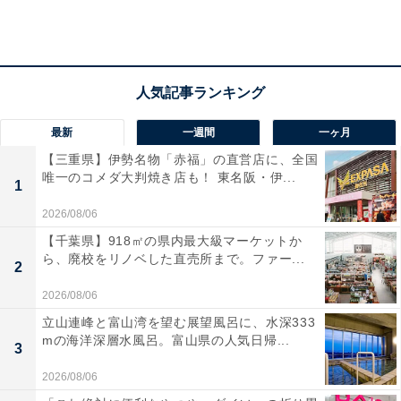
ます。その点「レディースストレージデニムスカート」
はストレッチが効いています。すごく伸びる！ というわ
けではないのですが、階段を上るとき腰を落とすときも
足運びが楽に感じます。
最新
一週間
一ヶ月
【三重県】伊勢名物「赤福」の直営店に、全国
唯一のコメダ大判焼き店も！ 東名阪・伊...
1
2026/08/06
【千葉県】918㎡の県内最大級マーケットか
ら、廃校をリノベした直売所まで。ファー...
2
2026/08/06
立山連峰と富山湾を望む展望風呂に、水深333
mの海洋深層水風呂。富山県の人気日帰...
3
2026/08/06