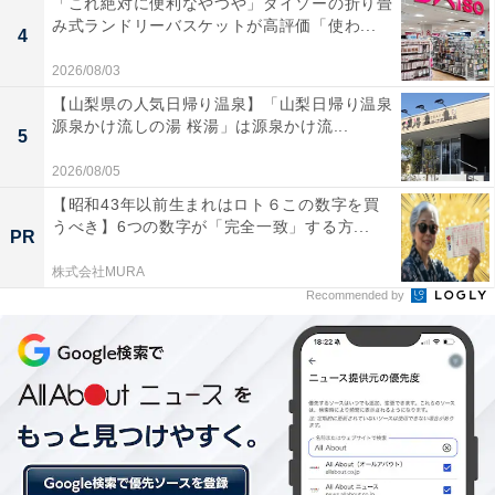
「これ絶対に便利なやつや」ダイソーの折り畳
み式ランドリーバスケットが高評価「使わ...
4
2026/08/03
2.ウエストゴムでキツくない
【山梨県の人気日帰り温泉】「山梨日帰り温泉
源泉かけ流しの湯 桜湯」は源泉かけ流...
5
2026/08/05
【昭和43年以前生まれはロト６この数字を買
うべき】6つの数字が「完全一致」する方...
PR
株式会社MURA
Recommended by