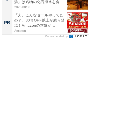
湯」は名物の化石海水を含ん
層水風
だ濃...
帰...
2026/08/08
2026/08/0
「え、こんなセールやってた
GOETH
の？」80％OFF以上が続々登
を組み
PR
PR
場！Amazonの本気が...
Amazon
FINCHI o
Recommended by