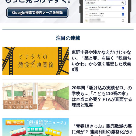
注目の連載
東野圭吾や湊かなえだけじゃな
い、「業と罪」を描く『映画ち
いかわ』から強く連想した映画
8選
20年間「駆け込み実績ゼロ」の
学校も…「こども110番の家」
は本当に必要？ PTAが直面する
理想と現実
「青春18きっぷ」販売激減の裏
に何が？ 連続利用の厳格化だけ