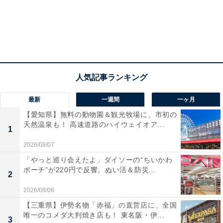
最新
一週間
一ヶ月
【愛知県】無料の動物園＆観光牧場に、市初の
天然温泉も！ 高速道路のハイウェイオア...
1
2026/08/07
「やっと巡り会えたよ」ダイソーの“ちいかわ
ポーチ”が220円で反響。ぬい活＆防災...
2
2026/08/06
【三重県】伊勢名物「赤福」の直営店に、全国
唯一のコメダ大判焼き店も！ 東名阪・伊...
3