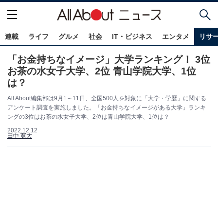
連載
ライフ
グルメ
社会
IT・ビジネス
エンタメ
リサ
「お金持ちなイメージ」大学ランキング！ 3位
お茶の水女子大学、2位 青山学院大学、1位
は？
All About編集部は9月1～11日、全国500人を対象に「大学・学歴」に関する
アンケート調査を実施しました。「お金持ちなイメージがある大学」ランキ
ングの3位はお茶の水女子大学、2位は青山学院大学、1位は？
2022.12.12
田中 寛大