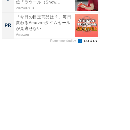
位「ラウール（Snow...
グ！ 2
2025/07/13
2026/08/0
「今日の目玉商品は？」毎日
GOETH
変わるAmazonタイムセール
を組み
PR
PR
が見逃せない
Amazon
FINCHI o
Recommended by