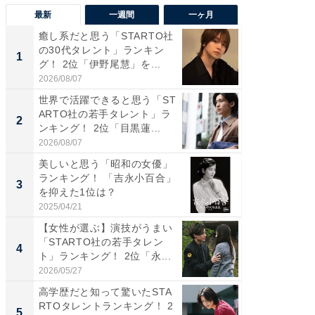
最新
一週間
一ヶ月
癒し系だと思う「STARTO社
癒し系だ
の30代タレント」ランキン
の若手
1
1
グ！ 2位「伊野尾慧」を...
グ！ 2
2026/08/07
2026/08/0
世界で活躍できると思う「ST
「パフ
ARTO社の若手タレント」ラ
思うST
2
2
ンキング！ 2位「目黒蓮...
ンキング
2026/08/07
2026/08/0
美しいと思う「昭和の女優」
ギャップ
ランキング！ 「吉永小百合」
RTO社
3
3
を抑えた1位は？
キング！
2025/04/21
2026/08/0
【女性が選ぶ】演技がうまい
癒し系だ
「STARTO社の若手タレン
の30代
4
4
ト」ランキング！ 2位「永...
グ！ 2
2026/05/27
2026/08/0
高学歴だと知って驚いたSTA
「ファン
RTOタレントランキング！ 2
ARTO
5
5