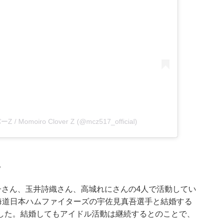
/ Momoiro Clover Z (@mcz517_official)
。
子さん、玉井詩織さん、高城れにさんの4人で活動してい
海道日本ハムファイターズの宇佐見真吾選手と結婚する
した。結婚してもアイドル活動は継続するとのことで、