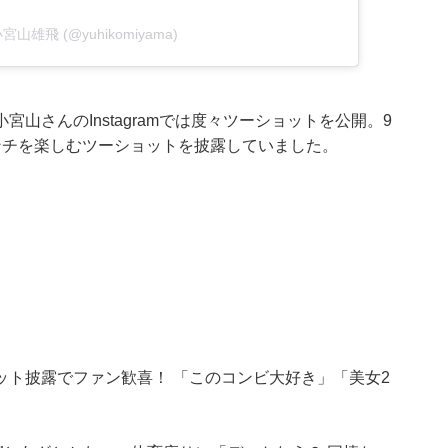
y 小宮山雄飛 (@yuhikomiyama)
山さんのInstagramでは度々ツーショットを公開。9
ンチを楽しむツーショットを披露していました。
ト披露でファン歓喜！ 「このコンビ大好き」「美女2