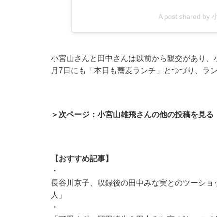
A post shared b
小宮山さんと田中さんは以前から親交があり、小宮
月7日にも「本日も蕎麦ランチ」とつづり、ラ
＞次ページ：小宮山雄飛さんの他の投稿を見る
【おすすめ記事】
・
長谷川京子、収録後の田中みな実とのツーショッ
人」
・