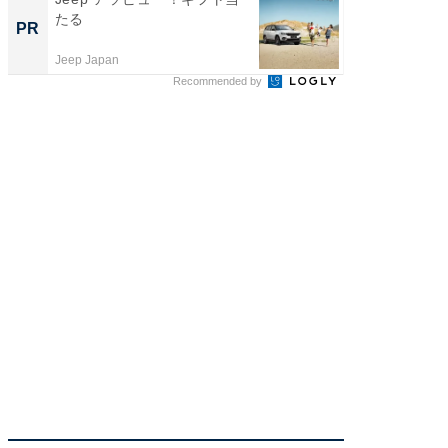
たる
wners
PR
PR
Jeep Japan
COCO VIL
Recommended by