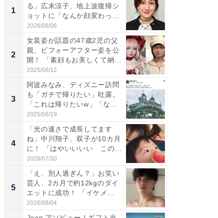
る」広末涼子、地上波復帰シ
は」高
1
1
ョットに「なんか顔変わっ
災地を
た」の...
「カ...
2026/08/06
2026/08/0
女装姿が話題の47歳2児の父
「女の
親、ビフォーアフター姿を公
介、バ
2
2
開！ 「素顔もお美しくて納...
らのプレ
愛...
2025/06/12
2026/08/0
阿波みなみ、ディズニー訪問
「好感
も「ガチで帰りたい」吐露。
や、“マ
3
3
「これは帰りたいw」「なん
画変更
ち...
財...
2025/06/19
2026/07/3
「光の速さで成長してます
「脚が
ね」中川翔子、双子が10カ月
横川尚
4
4
に！ 「はやいいいい この
ムキな姿
前...
刃...
2026/07/30
2026/08/0
「え、別人過ぎん？」お笑い
「2人と
芸人、2カ月で約12kgのダイ
團十郎
5
5
エットに成功！ 「イケメ...
「後ろ
「...
2026/08/04
2026/08/0
Jeep アソビュー！ギフト当
シェア別荘