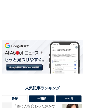
最新
一週間
一ヶ月
「急に人相変わった気がす
「さす