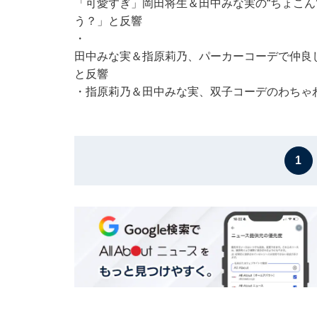
「可愛すぎ」岡田将生＆田中みな実の“ちょこん
う？」と反響
・
田中みな実＆指原莉乃、パーカーコーデで仲良
と反響
・
指原莉乃＆田中みな実、双子コーデのわちゃ
1