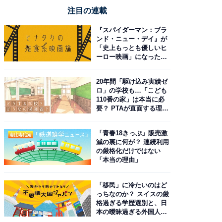
注目の連載
『スパイダーマン：ブラ
ンド・ニュー・デイ』が
「史上もっとも優しいヒ
ーロー映画」になった理
由。予習したい作品は？
20年間「駆け込み実績ゼ
ロ」の学校も…「こども
110番の家」は本当に必
要？ PTAが直面する理想
と現実
「青春18きっぷ」販売激
減の裏に何が？ 連続利用
の厳格化だけではない
「本当の理由」
「移民」に冷たいのはど
っちなのか？ スイスの厳
格過ぎる学歴選別と、日
本の曖昧過ぎる外国人政
策