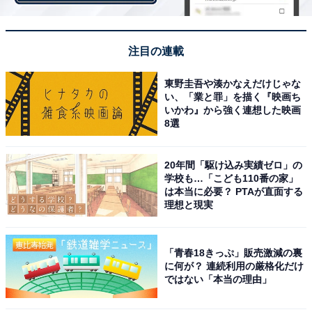
も変わりますが、「1時間に5～10分ほどを2回」が目安
と言われています。しかし、冬場は部屋の温度の低下を
注目の連載
防ぐために、「1時間に2.5分を4回」など、短時間で回数
を上げる方法もあるとしています。
東野圭吾や湊かなえだけじゃな
い、「業と罪」を描く『映画ち
いかわ』から強く連想した映画
8選
3. 24時間換気システムを正しく使う
改正建築基準法が施行された2003年7月以降、全ての建
20年間「駆け込み実績ゼロ」の
造物に設置が義務付けられている24時間換気システム。
学校も…「こども110番の家」
作動していれば2時間に1度、家の空気が入れ替わるよう
は本当に必要？ PTAが直面する
理想と現実
に設計されています。節約のためにとオフにしてしまう
人もまれにいますが、電気代もそれほど高くないので、
きちんと使うのがおすすめ、とのことです。
「青春18きっぷ」販売激減の裏
に何が？ 連続利用の厳格化だけ
ではない「本当の理由」
【おすすめ記事】