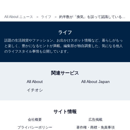
【関連リンク】
All About ニュース
ライフ
約半数が「換気」を誤って認識している？ 「正しい換気」を行うための3つのポイント
・
プレスリリース
ライフ
話題の生活雑貨やファッション、お出かけスポット情報など、暮らしがもっ
と楽しく、豊かになるヒントが満載。編集部が独自調査した、気になる他人
のライフスタイル事情も公開しています。
関連サービス
All About
All About Japan
イチオシ
サイト情報
会社概要
広告掲載
プライバシーポリシー
著作権・商標・免責事項