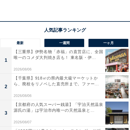
最新
一週間
一ヶ月
【三重県】伊勢名物「赤福」の直営店に、全国
唯一のコメダ大判焼き店も！ 東名阪・伊...
1
2026/08/06
【千葉県】918㎡の県内最大級マーケットか
ら、廃校をリノベした直売所まで。ファー...
2
「いい空気」で暮らすために！ 知っておきたい
2026/08/06
「正しい換気法」
【京都府の人気スーパー銭湯】「宇治天然温泉
源氏の湯」は宇治市内唯一の天然温泉と...
パナソニック エアーマイスターの福田風子さんは「閉め
3
切った室内でもハウスダストや湿気、ニオイ、二酸化炭
2026/08/07
素などが溜まってしまいます。室内に溜まった二酸化炭