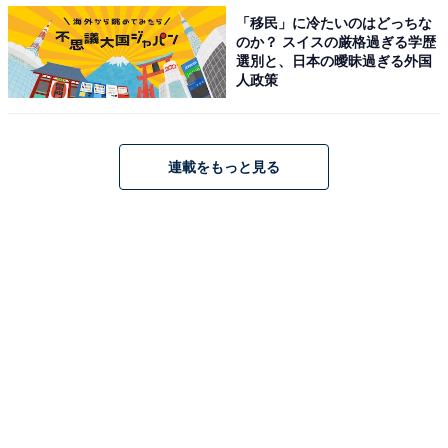
・
「移民」に冷たいのはどっちな
のか？ スイスの厳格過ぎる学歴
パナソニック、換気もできる新型エアコン「エオリア LX
選別と、日本の曖昧過ぎる外国
シリーズ」を発表！ 乾燥や冷えを抑えた「しっとり冷
人政策
房」も
・
冬本番前にやらないと電気代が……！ エアコンの“暖
連載をもっと見る
房”電気代を節約する5つのポイント
・
約3割が間違っている「エアコン掃除方法」 秋にやらな
いとカビが増殖する“正しい”やり方とは？
・
冷蔵庫の「チルド室」と「パーシャル室」の違いは何？
家電のプロに聞いた
・
175人に聞いた、「電気代の節約方法」ランキング！ 2位
は「使わない家電のコンセントを抜く」、1位は？