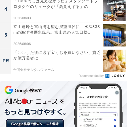
「1000円には見えなかった」スタンダードプ
素や湿気を追い出すためにも空気の入れ替え、換気は必
ロダクツのリュックが「高見えする」の...
4
要と考えていただきたいです」として、正しい換気を行
2026/08/03
うためのポイントを3つ紹介しています。
立山連峰と富山湾を望む展望風呂に、水深333
mの海洋深層水風呂。富山県の人気日帰...
5
1. エアコンはつけたままで換気する
2026/08/06
エアコンは立ち上がりのときが最も負荷がかかるため、
「〇〇した後に必ず宝くじを買いなさい」貧乏
が億万長者に
運転させたまま換気をするのがおすすめだそう。また、
PR
エアコンから距離の離れたところにある窓を開けると、
合同会社デジタルファーム
エアコンが外気を直接吸い込む量が減らせるため、暖房
Recommended by
機能への影響を軽減でき、節電にもつながるということ
です。
2. 窓開け時間は短く、こまめに。冬は「1時間に2.5分を
4回」がおすすめ
一般的な換気は、時間や部屋の広さなど、条件によって