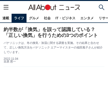
連載
ライフ
グルメ
社会
IT・ビジネス
エンタメ
リサ
約半数が「換気」を誤って認識している？
「正しい換気」を行うための3つのポイント
パナソニックは、冬の換気・加湿に関する調査を実施。その結果と合わせ
て、正しい換気方法をパナソニック エアーマイスターの福田風子さんが紹介
しています。
2022.11.04
吉原 悠一