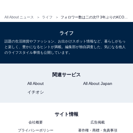
All About ニュース
ライフ
フォロワー数は二の次!? 3年ぶりのKCONで見た、いま韓国企業が求めているモノ【K-POPゆりこの沼る韓国】
ライフ
話題の生活雑貨やファッション、お出かけスポット情報など、暮らしがもっ
と楽しく、豊かになるヒントが満載。編集部が独自調査した、気になる他人
のライフスタイル事情も公開しています。
1
2
3
関連サービス
All About
All About Japan
イチオシ
サイト情報
会社概要
広告掲載
プライバシーポリシー
著作権・商標・免責事項