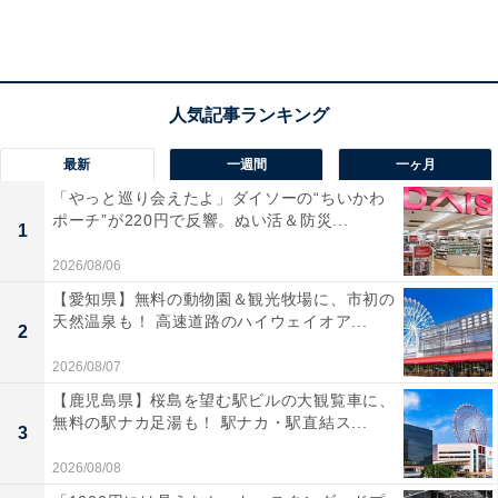
来たときがあったのですが、ちょうど仕事と重なって諦
めたツラい記憶が……。
ゆりこ
：そのTWICEが来た2019年以来ですよ、リアル開
催は。2022年5月にプレイベントがあったものの、本格
的な開催は久しぶりです。おっしゃる通り、旬のK-POP
最新
一週間
一ヶ月
アイドルが何組も来日するので、音楽フェスのような雰
「やっと巡り会えたよ」ダイソーの“ちいかわ
ポーチ”が220円で反響。ぬい活＆防災...
囲気もあります。加えてコスメやファッション、旅行情
1
報、フードまであらゆるブースが出ていてライブ以外の
2026/08/06
時間も楽しめる。まさに「Kカルチャーファンのための
【愛知県】無料の動物園＆観光牧場に、市初の
お祭り」という感じです。
天然温泉も！ 高速道路のハイウェイオア...
2
2026/08/07
矢野
：最近、TOMORROW X TOGETHERにハマってい
【鹿児島県】桜島を望む駅ビルの大観覧車に、
るので、いろんなサイトのライブレポを読みながら「行
無料の駅ナカ足湯も！ 駅ナカ・駅直結ス...
3
けばよかった〜！」って思いました。人生2度目の後悔
2026/08/08
です。2023年は行きます！