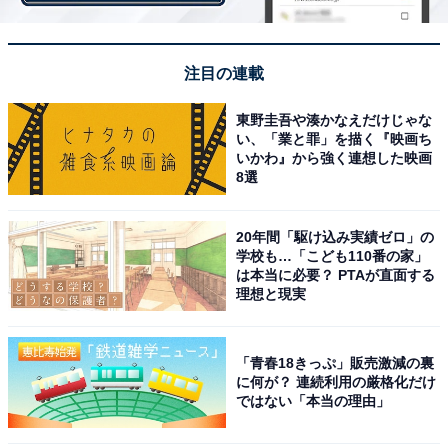
注目の連載
A post shared by KCON Japan Official (@kconjapan)
東野圭吾や湊かなえだけじゃな
い、「業と罪」を描く『映画ち
いかわ』から強く連想した映画
8選
ゆりこ
：いや、もうトゥバ（TOMORROW X
TOGETHER）は最高でしたよ。今回の目的の1つでもあ
20年間「駆け込み実績ゼロ」の
りました。あとマイブームのNewJeansは絶対に見てお
学校も…「こども110番の家」
は本当に必要？ PTAが直面する
きたいと思っていて。でも、ライブの模様に関しては他
理想と現実
の記者さんやファンの皆さんの熱いレポートを読んでも
ろて（いきなり丸投げ！）。今回はあえてライブ”外”の
お話をしたいなと。いろいろ気付いたことがあったんで
「青春18きっぷ」販売激減の裏
に何が？ 連続利用の厳格化だけ
すよ。
ではない「本当の理由」
矢野
：お、ちょっと意外な方向へ。絶対にNewJeansの