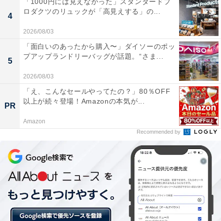
「1000円には見えなかった」スタンダードプ
ロダクツのリュックが「高見えする」の...
4
2026/08/03
「面白いのあったから購入〜」ダイソーのポッ
プアップランドリーバッグが話題。“さま...
5
2026/08/03
「え、こんなセールやってたの？」80％OFF
以上が続々登場！Amazonの本気が...
PR
Amazon
Recommended by
View this post on Instagram