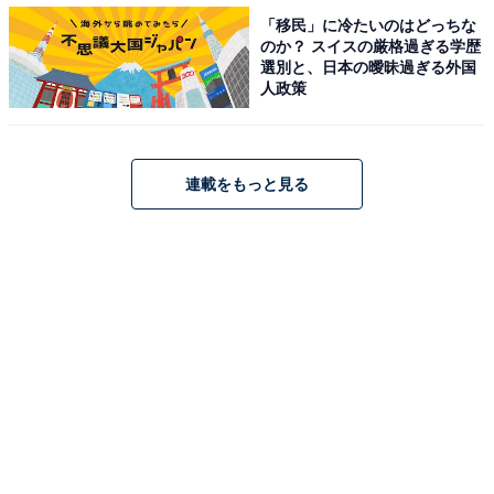
「移民」に冷たいのはどっちな
話になるかと思ってたんですが。ライブの外って、つま
のか？ スイスの厳格過ぎる学歴
り先ほどおっしゃっていたブース周りのことです
選別と、日本の曖昧過ぎる外国
人政策
か？
ゆりこ
：はい。そこで韓国企業がK-POPファンに求めて
いること、重要視してることがハッキリ現れていて興味
連載をもっと見る
深かったんですよ。
＞次ページ：フォロワー数は二の次!? いま韓国企業が求
めるものとは……