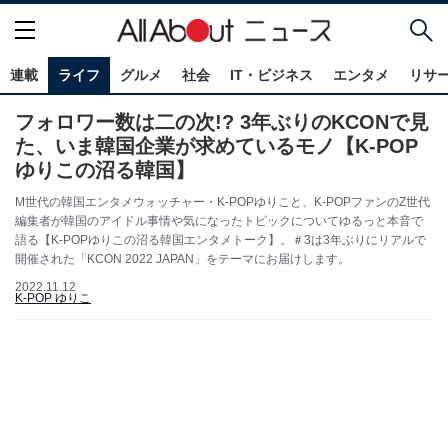
連載
ライフ
グルメ
社会
IT・ビジネス
エンタメ
リサ
フォロワー数は二の次!? 3年ぶりのKCONで見
た、いま韓国企業が求めているモノ【K-POP
ゆりこの沼る韓国】
M世代の韓国エンタメウォッチャー・K-POPゆりこと、K-POPファンのZ世代
編集者が韓国のアイドル事情や気になったトピックについてゆるっと本音で
語る【K-POPゆりこの沼る韓国エンタメトーク】。＃3は3年ぶりにリアルで
開催された「KCON 2022 JAPAN」をテーマにお届けします。
2022.11.12
K-POP ゆりこ