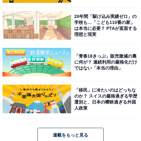
20年間「駆け込み実績ゼロ」の
学校も…「こども110番の家」
は本当に必要？ PTAが直面する
理想と現実
「青春18きっぷ」販売激減の裏
に何が？ 連続利用の厳格化だけ
ではない「本当の理由」
「移民」に冷たいのはどっちな
のか？ スイスの厳格過ぎる学歴
選別と、日本の曖昧過ぎる外国
人政策
連載をもっと見る