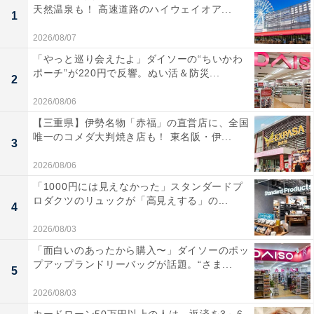
天然温泉も！ 高速道路のハイウェイオア...
1
2026/08/07
「やっと巡り会えたよ」ダイソーの“ちいかわ
ポーチ”が220円で反響。ぬい活＆防災...
2
2026/08/06
【三重県】伊勢名物「赤福」の直営店に、全国
唯一のコメダ大判焼き店も！ 東名阪・伊...
3
2026/08/06
「1000円には見えなかった」スタンダードプ
ロダクツのリュックが「高見えする」の...
4
2026/08/03
「面白いのあったから購入〜」ダイソーのポッ
プアップランドリーバッグが話題。“さま...
5
2026/08/03
カードローン50万円以上の人は、返済を3～6