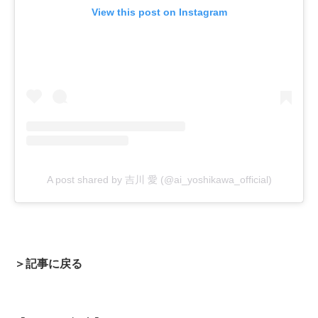
View this post on Instagram
A post shared by 吉川 愛 (@ai_yoshikawa_official)
＞記事に戻る