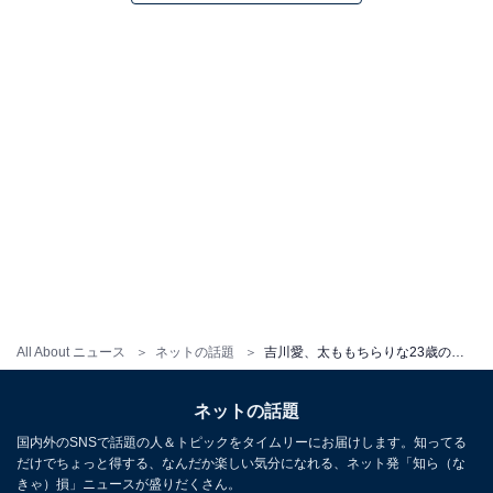
All About ニュース
ネットの話題
吉川愛、太ももちらりな23歳の最新“大人”ショット公開！ 「姫カット似合いすぎてる」「もう可愛すぎる」
ネットの話題
国内外のSNSで話題の人＆トピックをタイムリーにお届けします。知ってる
だけでちょっと得する、なんだか楽しい気分になれる、ネット発「知ら（な
きゃ）損」ニュースが盛りだくさん。