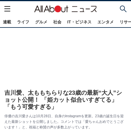
連載
ライフ
グルメ
社会
IT・ビジネス
エンタメ
リサ
吉川愛、太ももちらりな23歳の最新“大人”シ
ョット公開！ 「姫カット似合いすぎてる」
「もう可愛すぎる」
俳優の吉川愛さんは10月28日、自身のInstagramを更新。23歳の誕生日を迎
えた最新ショットを公開しました。コメントでは「愛ちゃんおめでとうござ
います！」と、祝福と称賛の声が多数上がっています。