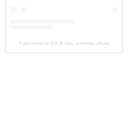
A post shared by 吉川 愛 (@ai_yoshikawa_official)