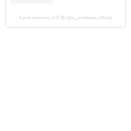
A post shared by 吉川 愛 (@ai_yoshikawa_official)