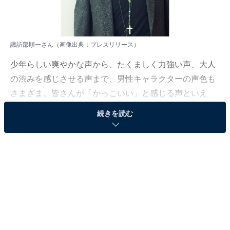
諏訪部順一さん（画像出典：
プレスリリース
）
少年らしい爽やかな声から、たくましく力強い声、大人
の渋みを感じさせる声まで、男性キャラクターの声色も
さまざま。皆さんが「かっこいい」と感じる声といえ
ば、どんな声ですか？
続きを読む
All About編集部では10月3～24日、全国10～60代の男女
315人を対象に「男性声優に関するアンケート調査」を
実施。その中から今回は、「声がかっこいいと思う男性
声優ランキング」の結果を発表します！
＞15位までの全ランキングを見る