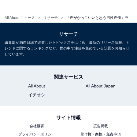
All About ニュース
リサーチ
「声がかっこいいと思う男性声優」ランキング！ 3位「櫻井孝宏」、2位「諏訪部順一」、1位は？
リサーチ
編集部が独自目線で調査したトピックスをはじめ、最新のリリース情報、ト
レンドに関するランキングなど、世の中で注目を集めている話題をお知らせ
しています。
1位：津田健次郎
関連サービス
第1位に輝いたのは、津田健次郎さんでした。アニメ
All About
All About Japan
『呪術廻戦』七海建人役、『遊☆戯☆王デュエルモンス
イチオシ
ターズ』シリーズ 海馬瀬人役、『ゴールデンカムイ』尾
形百之助役をはじめ、多くのキャラクターを演じていま
す。
サイト情報
会社概要
広告掲載
プライバシーポリシー
著作権・商標・免責事項
渋みと色気のある低音ボイスが人気の津田さん。2020年