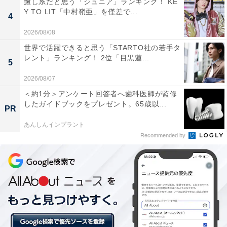
癒し系だと思う「ジュニア」ランキング！ KE
す
Y TO LIT「中村嶺亜」を僅差で...
4
2026/08/08
世界で活躍できると思う「STARTO社の若手タ
レント」ランキング！ 2位「目黒蓮...
5
2026/08/07
＜約1分＞アンケート回答者へ歯科医師が監修
したガイドブックをプレゼント。65歳以...
PR
あんしんインプラント
Recommended by
2位：諏訪部順一