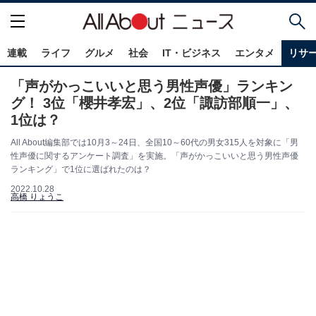
連載
ライフ
グルメ
社会
IT・ビジネス
エンタメ
リサ
「声がかっこいいと思う男性声優」ランキン
グ！ 3位「櫻井孝宏」、2位「諏訪部順一」、
1位は？
All About編集部では10月3～24日、全国10～60代の男女315人を対象に「男
性声優に関するアンケート調査」を実施。「声がかっこいいと思う男性声優
ランキング」で1位に選ばれたのは？
2022.10.28
高橋 りょうこ