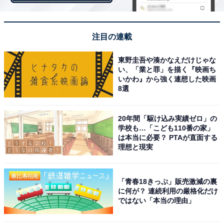
第2位にランクインしたのは、諏訪部順一さん。アニメ
『呪術廻戦』両面宿儺役、映画『ヴェノム』エディ・ブ
ロック役（吹き替え）など、多くのキャラクターを演じ
注目の連載
ています。
東野圭吾や湊かなえだけじゃな
い、「業と罪」を描く『映画ち
いかわ』から強く連想した映画
独特のバリトンボイスが印象的な諏訪部さん。ナレータ
8選
ーやラジオDJとしてキャリアをスタートさせ、アニメ
『テニスの王子様』跡部景吾役で声優として一躍注目を
20年間「駆け込み実績ゼロ」の
集めました。2005年には同キャラクター名義でキャラク
学校も…「こども110番の家」
は本当に必要？ PTAが直面する
ターソングをリリースすると、オリコンTOP10ランクイ
理想と現実
ンを達成。以降、本人名義での音楽活動も精力的に行っ
ています。
「青春18きっぷ」販売激減の裏
に何が？ 連続利用の厳格化だけ
ではない「本当の理由」
回答者からは「声に惚れる（40代男性／千葉県）」「イ
ケメンキャラがしっくりくる声質（30代女性／東京