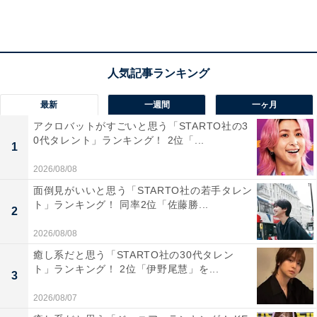
回答者からは「色気のある役やクールな役がよく似合う
（30代女性／神奈川県）」「彼が出るアニメはずっと追
い続けてます。高い声から低い声まで全てにおいて刺さ
ります（20代女性／群馬県）」「パク・ソジュンの吹き
最新
一週間
一ヶ月
替えはマジカッコイイ！（50代女性／香川県）」などの
アクロバットがすごいと思う「STARTO社の3
声が寄せられました。
0代タレント」ランキング！ 2位「...
1
2026/08/08
「澄んでいて好み（20代女性／岩手県）」「ちょっと掠
面倒見がいいと思う「STARTO社の若手タレン
ト」ランキング！ 同率2位「佐藤勝...
れ声っぽいのがカッコいい（30代女性／大阪府）」「落
2
ち着いた声をしている（30代男性／大阪府）」といった
2026/08/08
コメントも。「優しくもかっこよくもなれる、素敵な声
癒し系だと思う「STARTO社の30代タレン
だと思う（20代女性／北海道）」「程よく低くて聞いて
ト」ランキング！ 2位「伊野尾慧」を...
3
いて心地よい（20代女性／北海道）」といった意見も挙
2026/08/07
がりました。※本調査は10月3～24日に実施したもので