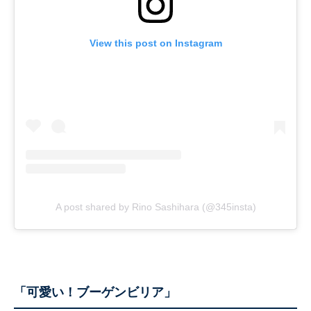
View this post on Instagram
A post shared by Rino Sashihara (@345insta)
「可愛い！ブーゲンビリア」