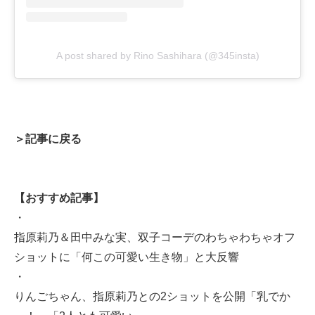
A post shared by Rino Sashihara (@345insta)
＞記事に戻る
【おすすめ記事】
・
指原莉乃＆田中みな実、双子コーデのわちゃわちゃオフ
ショットに「何この可愛い生き物」と大反響
・
りんごちゃん、指原莉乃との2ショットを公開「乳でか