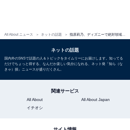
All About ニュース
ネットの話題
指原莉乃、ディズニーで絶対領域あらわなミニスカ姿を披露！ 「雑誌の表紙みたい」「theモデルって感じ」
ネットの話題
国内外のSNSで話題の人＆トピックをタイムリーにお届けします。知ってる
だけでちょっと得する、なんだか楽しい気分になれる、ネット発「知ら（な
きゃ）損」ニュースが盛りだくさん。
関連サービス
All About
All About Japan
イチオシ
サイト情報