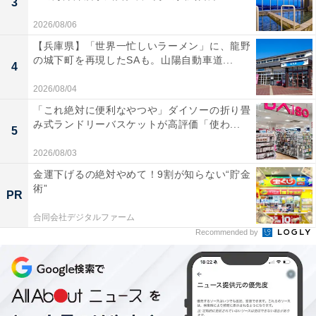
3
2026/08/06
【兵庫県】「世界一忙しいラーメン」に、龍野
の城下町を再現したSAも。山陽自動車道...
4
2026/08/04
「これ絶対に便利なやつや」ダイソーの折り畳
み式ランドリーバスケットが高評価「使わ...
5
2026/08/03
金運下げるの絶対やめて！9割が知らない“貯金
術”
PR
合同会社デジタルファーム
Recommended by