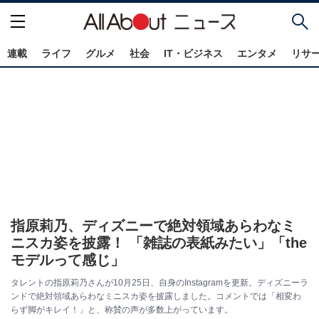
連載
ライフ
グルメ
社会
IT・ビジネス
エンタメ
リサ
指原莉乃、ディズニーで絶対領域あらわなミ
ニスカ姿を披露！ 「雑誌の表紙みたい」「the
モデルって感じ」
タレントの指原莉乃さんが10月25日、自身のInstagramを更新。ディズニーラ
ンドで絶対領域あらわなミニスカ姿を披露しました。コメントでは「相変わ
らず脚がキレイ！」と、称賛の声が多数上がっています。