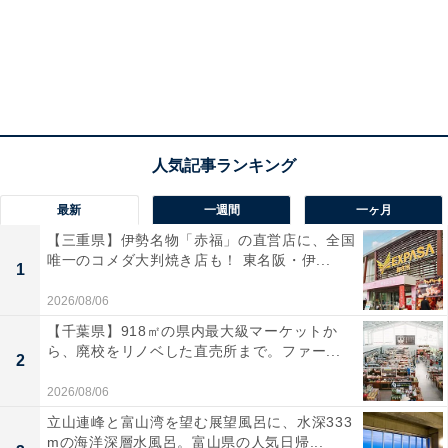
最新
一週間
一ヶ月
【三重県】伊勢名物「赤福」の直営店に、全国
唯一のコメダ大判焼き店も！ 東名阪・伊...
1
2026/08/06
【千葉県】918㎡の県内最大級マーケットか
ら、廃校をリノベした直売所まで。ファー...
2
2026/08/06
立山連峰と富山湾を望む展望風呂に、水深333
mの海洋深層水風呂。富山県の人気日帰...