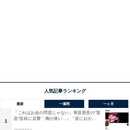
最新
一週間
一ヶ月
「これはお金の問題じゃない」華原朋美の“緊
急”投稿に反響「胸が痛い…」「逆におか...
1