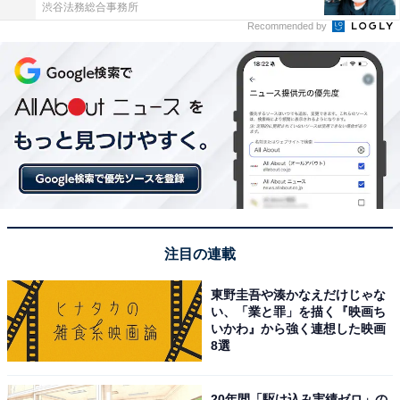
渋谷法務総合事務所
Recommended by
注目の連載
東野圭吾や湊かなえだけじゃな
い、「業と罪」を描く『映画ち
いかわ』から強く連想した映画
8選
20年間「駆け込み実績ゼロ」の