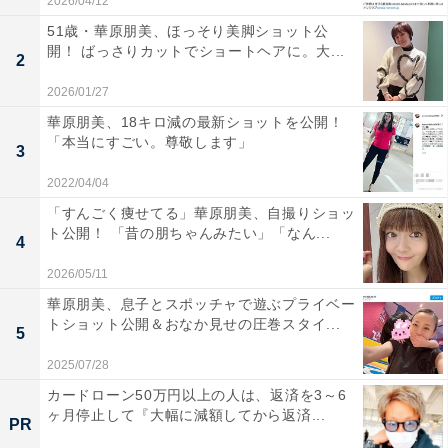
2026/04/12
51歳・華原朋美、ほっそり美脚ショット公
開！ ばっさりカットでショートヘアに。大...
2
2026/01/27
華原朋美、18キロ減の最新ショットを公開！
「本当にすごい。尊敬します」
3
2022/04/04
「すんごく痩せてる」華原朋美、自撮りショッ
ト公開！ 「昔の朋ちゃんみたい」「なん...
4
2026/05/11
華原朋美、息子とスポッチャで遊ぶプライベー
トショット公開＆おなか見せの圧巻スタイ...
5
2025/07/28
カードローン50万円以上の人は、返済を3～6
ヶ月停止して『大幅に減額してから返済...
PR