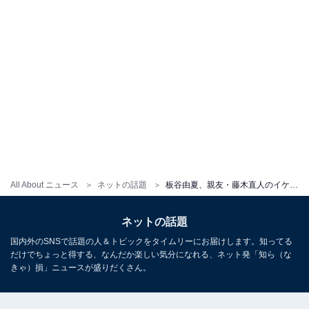
All About ニュース
ネットの話題
板谷由夏、親友・藤木直人のイケメン料理姿を公開！ 「誰だ？この謎のシェフと思った」「二人ともステキすぎ」
ネットの話題
国内外のSNSで話題の人＆トピックをタイムリーにお届けします。知ってる
だけでちょっと得する、なんだか楽しい気分になれる、ネット発「知ら（な
きゃ）損」ニュースが盛りだくさん。