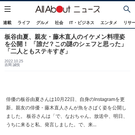
連載
ライフ
グルメ
社会
IT・ビジネス
エンタメ
リサ
板谷由夏、親友・藤木直人のイケメン料理姿
を公開！ 「誰だ？この謎のシェフと思った」
「二人ともステキすぎ」
2022.10.25
吉岡 誠悦
俳優の板谷由夏さんは10月22日、自身のInstagramを更
新。親友の俳優・藤木直人さんが魚をさばく姿を公開し
ました。 板谷さんは「で、なおちゃん。放送中、明日、
うちに来ると私、発言しました。で、来...