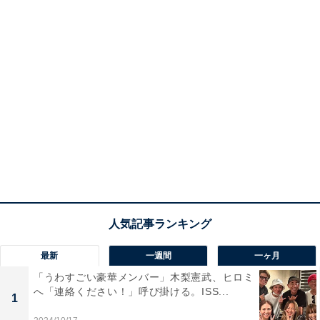
最新
一週間
一ヶ月
「うわすごい豪華メンバー」木梨憲武、ヒロミ
へ「連絡ください！」呼び掛ける。ISS...
1