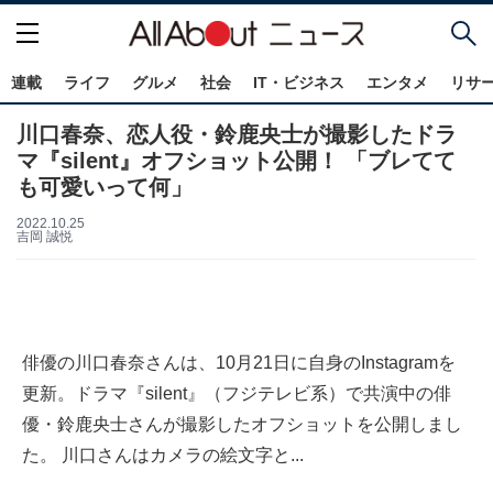
連載
ライフ
グルメ
社会
IT・ビジネス
エンタメ
リサ
川口春奈、恋人役・鈴鹿央士が撮影したドラ
マ『silent』オフショット公開！ 「ブレてて
も可愛いって何」
2022.10.25
吉岡 誠悦
俳優の川口春奈さんは、10月21日に自身のInstagramを
更新。ドラマ『silent』（フジテレビ系）で共演中の俳
優・鈴鹿央士さんが撮影したオフショットを公開しまし
た。 川口さんはカメラの絵文字と...