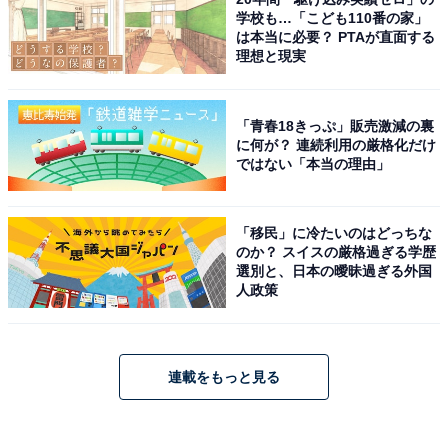
学校も…「こども110番の家」
は本当に必要？ PTAが直面する
理想と現実
「青春18きっぷ」販売激減の裏
に何が？ 連続利用の厳格化だけ
ではない「本当の理由」
「移民」に冷たいのはどっちな
のか？ スイスの厳格過ぎる学歴
選別と、日本の曖昧過ぎる外国
人政策
連載をもっと見る