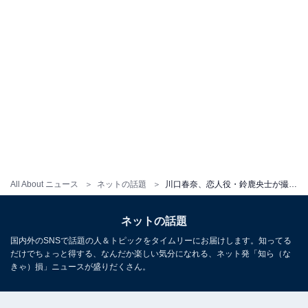
All About ニュース
ネットの話題
川口春奈、恋人役・鈴鹿央士が撮影したドラマ『silent』オフショット公開！ 「ブレてても可愛いって何」
ネットの話題
国内外のSNSで話題の人＆トピックをタイムリーにお届けします。知ってる
だけでちょっと得する、なんだか楽しい気分になれる、ネット発「知ら（な
きゃ）損」ニュースが盛りだくさん。