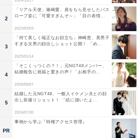
2024/10/17
「リアル天使」篠崎愛、肩をちら見せしたバス
ローブ姿に「可愛すぎんぞ～」「目の表情...
2
2023/03/03
「何て美しく端正なお顔立ち」神崎恵、美男子
すぎる次男の顔出しショット公開！ 「め...
3
2025/01/14
「そこくっつくの？！」元NGT48メンバー、
結婚報告に祝福と驚きの声！「お相手の...
4
2026/08/07
結婚した元NGT48、一般人イケメン夫との顔
出し前撮りショット！ 「絵に描いたよ...
5
2024/07/30
事例から学ぶ『特権アクセス管理』
PR