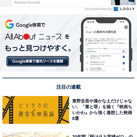
KeeperSecurity
Recommended by
注目の連載
東野圭吾や湊かなえだけじゃな
い、「業と罪」を描く『映画ち
いかわ』から強く連想した映画
8選
20年間「駆け込み実績ゼロ」の