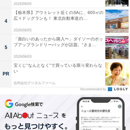
2026/08/05
【栃木県】アウトレット近くのSAに、600㎡の
広々ドッグランも！ 東北自動車道の...
4
2026/08/05
「面白いのあったから購入〜」ダイソーのポッ
プアップランドリーバッグが話題。“さま...
5
2026/08/03
宝くじ“なんとなく”で買っている限り変わらな
い
PR
合同会社デジタルファーム
Recommended by