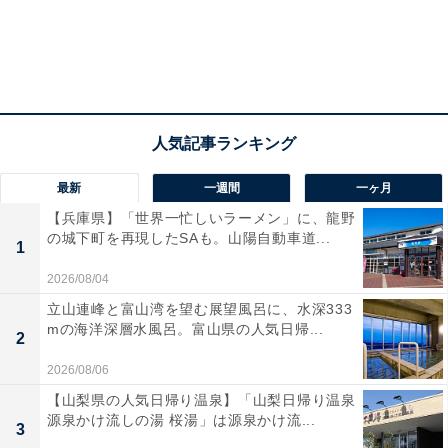
最新
一週間
一ヶ月
【兵庫県】「世界一忙しいラーメン」に、龍野
の城下町を再現したSAも。山陽自動車道...
1
2026/08/04
立山連峰と富山湾を望む展望風呂に、水深333
mの海洋深層水風呂。富山県の人気日帰...
2
2026/08/06
【山梨県の人気日帰り温泉】「山梨日帰り温泉
源泉かけ流しの湯 桜湯」は源泉かけ流...
3