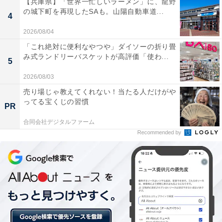
【兵庫県】「世界一忙しいラーメン」に、龍野
の城下町を再現したSAも。山陽自動車道...
4
2026/08/04
「これ絶対に便利なやつや」ダイソーの折り畳
み式ランドリーバスケットが高評価「使わ...
5
2026/08/03
売り場じゃ教えてくれない！当たる人だけがや
ってる宝くじの習慣
PR
合同会社デジタルファーム
Recommended by
フリースや風を通しにくい素材で保温性が高い
甲部分のフリースもそうですが、風をほとんど通さない
素材なので保温性は高めです。筆者は朝のウォーキング