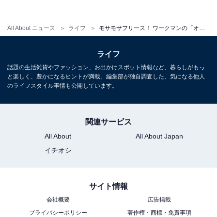
All About ニュース
ライフ
モサモサフリース！ ワークマンの「オールファーグローブ」がかわいらしくて機能的
タッチパネル対応の指先
人さし指と親指はタッチパネル対応になっています。
ライフ
話題の生活雑貨やファッション、お出かけスポット情報など、暮らしがもっ
と楽しく、豊かになるヒントが満載。編集部が独自調査した、気になる他人
のライフスタイル事情も公開しています。
関連サービス
All About
All About Japan
イチオシ
サイト情報
会社概要
広告掲載
プライバシーポリシー
著作権・商標・免責事項