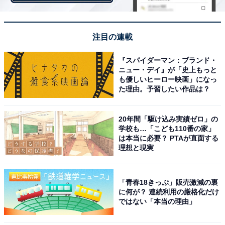
のときに使っていますが、気温が10度以下になっても手
が冷たくなることはありませんでした。一方でダウンや
注目の連載
中綿を使っているわけではないので、気温が極端に低い
場所や強風時に使うと指先が冷たくなることもあるかも
『スパイダーマン：ブランド・
しれません。
ニュー・デイ』が「史上もっと
も優しいヒーロー映画」になっ
た理由。予習したい作品は？
20年間「駆け込み実績ゼロ」の
学校も…「こども110番の家」
は本当に必要？ PTAが直面する
理想と現実
「青春18きっぷ」販売激減の裏
に何が？ 連続利用の厳格化だけ
ではない「本当の理由」