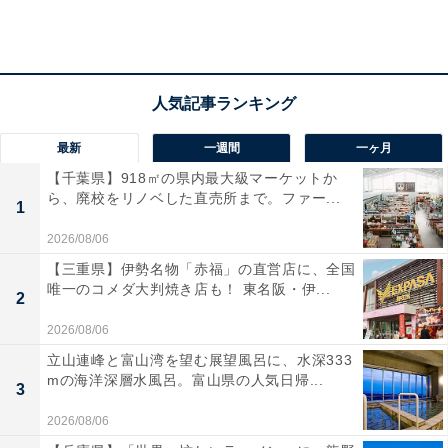
が、量が多いので「モサモサ」という感じがしなくもな
いです。
最新
一週間
一ヶ月
【千葉県】918㎡の県内最大級マーケットか
ら、廃校をリノベした直売所まで。ファー...
1
2026/08/06
【三重県】伊勢名物「赤福」の直営店に、全国
唯一のコメダ大判焼き店も！ 東名阪・伊...
2
2026/08/06
立山連峰と富山湾を望む展望風呂に、水深333
mの海洋深層水風呂。富山県の人気日帰...
3
2026/08/06
おすすめポイント2：保温性があって暖かい