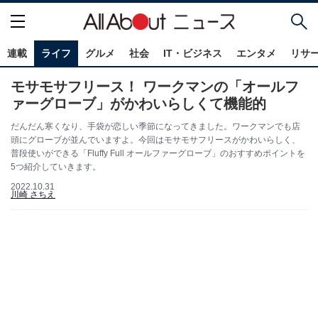
連載
ライフ
グルメ
社会
IT・ビジネス
エンタメ
リサ
モサモサフリース！ ワークマンの「オールフ
ァーグローブ」がかわいらしくて機能的
だんだん寒くなり、手袋が恋しい季節になってきました。ワークマンでも店
頭にグローブが並んでいますよ。今回はモサモサフリースがかわいらしく、
普段使いができる「Fluffy Full オールファーグローブ」のおすすめポイントを
5つ紹介していきます。
2022.10.31
川崎 さちえ