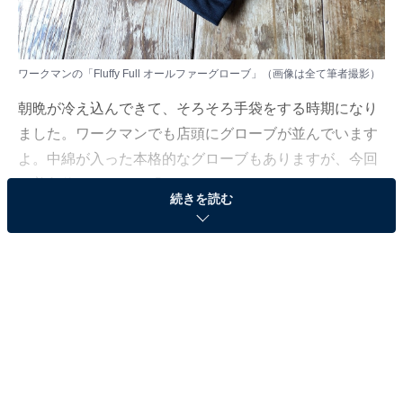
ワークマンの「Fluffy Full オールファーグローブ」（画像は全て筆者撮影）
朝晩が冷え込んできて、そろそろ手袋をする時期になり
ました。ワークマンでも店頭にグローブが並んでいます
よ。中綿が入った本格的なグローブもありますが、今回
は普段使いができる「Fluffy Full オールファーグロー
続きを読む
ブ」（以下、オールファーグローブ）のおすすめポイン
トを5つ紹介していきます。
おすすめポイント1：毛足の長いフリースがかわい
らしい