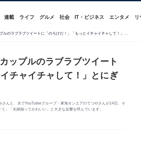
連載
ライフ
グルメ
社会
IT・ビジネス
エンタメ
リ
峯岸みなみ＆てつや、新婚カップルのラブラブツイートに「のろけだ！」「もっとイチャイチャして！」とにぎわい見せる
婚カップルのラブラブツイート
とイチャイチャして！」とにぎ
さんと、夫でYouTuberグループ・東海オンエアのてつやさんが14日、そ
幸せそう」「夫婦揃ってかわいい」と大きな反響を呼んでいます。