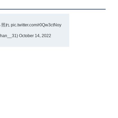
→照れ
pic.twitter.com/r0Qw3ctNoy
an__31)
October 14, 2022