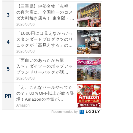
【三重県】伊勢名物「赤福」
【千葉県
の直営店に、全国唯一のコメ
級マー
3
3
ダ大判焼き店も！ 東名阪・
ノベし
伊...
ー...
2026/08/06
2026/08/0
「1000円には見えなかった」
ステラ
スタンダードプロダクツのリ
詰め放題
4
4
ュックが「高見えする」の...
00円で「
2026/08/03
2026/08/0
「面白いのあったから購
立山連
入〜」ダイソーのポップアッ
風呂に、
5
5
プランドリーバッグが話
層水風
題。“さま...
帰...
2026/08/03
2026/08/0
「え、こんなセールやってた
Amaz
の？」80％OFF以上が続々登
0%OF
PR
PR
場！Amazonの本気が...
Amazon
Amazon
Recommended by