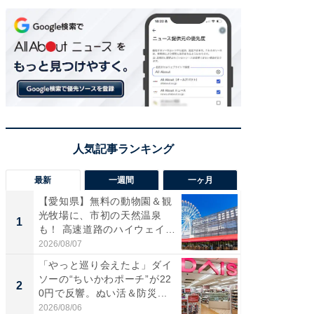
最新
一週間
一ヶ月
【愛知県】無料の動物園＆観
【兵庫
光牧場に、市初の天然温泉
ーメン
1
1
も！ 高速道路のハイウェイオ
再現した
ア...
道...
2026/08/07
2026/08/0
「やっと巡り会えたよ」ダイ
【三重
ソーの“ちいかわポーチ”が22
の直営
2
2
0円で反響。ぬい活＆防災...
ダ大判焼
伊...
2026/08/06
2026/08/0