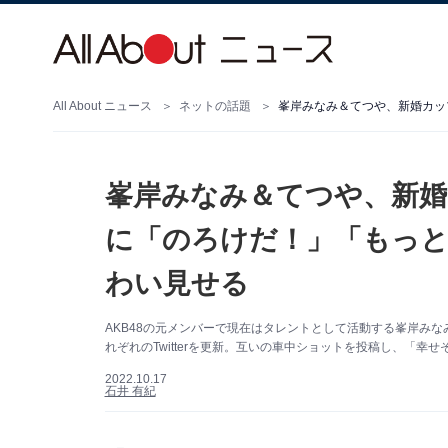
All About ニュース
ネットの話題
峯岸みなみ＆てつや、新
に「のろけだ！」「もっ
わい見せる
AKB48の元メンバーで現在はタレントとして活動する峯岸みなみ
れぞれのTwitterを更新。互いの車中ショットを投稿し、「
2022.10.17
石井 有紀