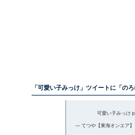
「可愛い子みっけ」ツイートに「のろ
可愛い子みっけ
p
— てつや【東海オンエア】 (