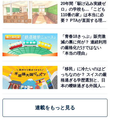
20年間「駆け込み実績ゼ
ロ」の学校も…「こども
110番の家」は本当に必
要？ PTAが直面する理想
と現実
「青春18きっぷ」販売激
減の裏に何が？ 連続利用
の厳格化だけではない
「本当の理由」
「移民」に冷たいのはど
っちなのか？ スイスの厳
格過ぎる学歴選別と、日
本の曖昧過ぎる外国人政
策
連載をもっと見る