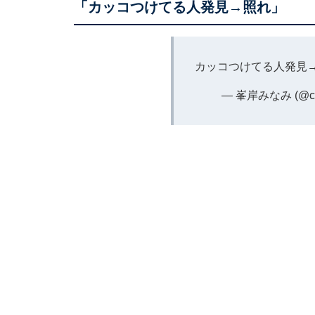
「カッコつけてる人発見→照れ」
カッコつけてる人発見
— 峯岸みなみ (@ch