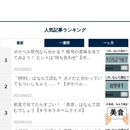
おすすめ記事
・
最新
一週間
一ヶ月
【日本の絶景クイズ】この美しい景色が見られるのはど
ポケベル世代なら分かる？ 暗号の意味を当て
の都道府県？
てみよう！ ヒントは“待ち合わせ”【ポ...
1
2022/09/22
「8991」はなんて読む？ ダメだと分かってい
てもついしちゃう……？ 【ポケベル...
2
2023/06/22
初見で当てたらすごい！ 「美音」はなんて読
むでしょう【キラキラネームクイズ】
3
2023/01/18