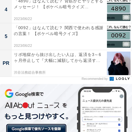
「4890」はなんて読む？ 背筋がヒヤリとする
メッセージ！ 【ポケベル暗号クイズ...
4
2023/06/22
「0092」はなんて読む？ 関西で使われる感謝
の言葉！ 【ポケベル暗号クイズ】
5
・
2023/06/22
【日本の絶景クイズ】この美しい“黄金色のトンネル”が
リボ地獄から抜け出したい人は、返済を3～6
ヶ月停止して『大幅に減額してから返済す...
見られるのはどの都道府県？
PR
渋谷法務総合事務所
Recommended by