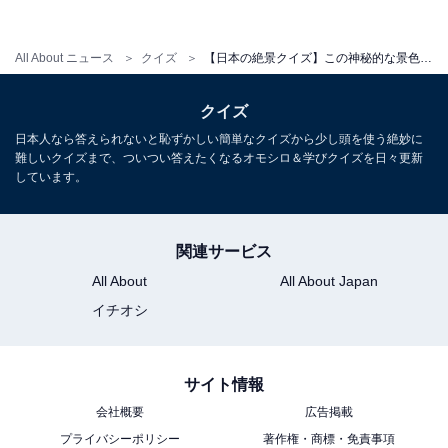
All About ニュース
クイズ
【日本の絶景クイズ】この神秘的な景色が見られるのはどの都道府県？
クイズ
日本人なら答えられないと恥ずかしい簡単なクイズから少し頭を使う絶妙に
1
2
難しいクイズまで、ついつい答えたくなるオモシロ＆学びクイズを日々更新
しています。
関連サービス
All About
All About Japan
イチオシ
サイト情報
会社概要
広告掲載
プライバシーポリシー
著作権・商標・免責事項