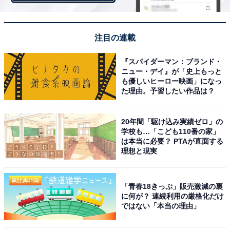
注目の連載
『スパイダーマン：ブランド・
ニュー・デイ』が「史上もっと
も優しいヒーロー映画」になっ
・
た理由。予習したい作品は？
【日本の絶景クイズ】春先と晩秋だけ見られる絶景！ こ
の美しい場所はどこ？
20年間「駆け込み実績ゼロ」の
学校も…「こども110番の家」
は本当に必要？ PTAが直面する
理想と現実
「青春18きっぷ」販売激減の裏
に何が？ 連続利用の厳格化だけ
ではない「本当の理由」