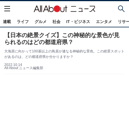
連載
ライフ
グルメ
社会
IT・ビジネス
エンタメ
リサ
【日本の絶景クイズ】この神秘的な景色が見
られるのはどの都道府県？
大海原に向かって100基以上の鳥居が連なる神秘的な景色。この絶景スポット
があるのは、どの都道府県か分かりますか？
2022.10.14
All About ニュース編集部