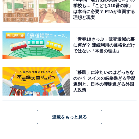
学校も…「こども110番の家」
は本当に必要？ PTAが直面する
理想と現実
「青春18きっぷ」販売激減の裏
に何が？ 連続利用の厳格化だけ
ではない「本当の理由」
「移民」に冷たいのはどっちな
のか？ スイスの厳格過ぎる学歴
選別と、日本の曖昧過ぎる外国
人政策
連載をもっと見る