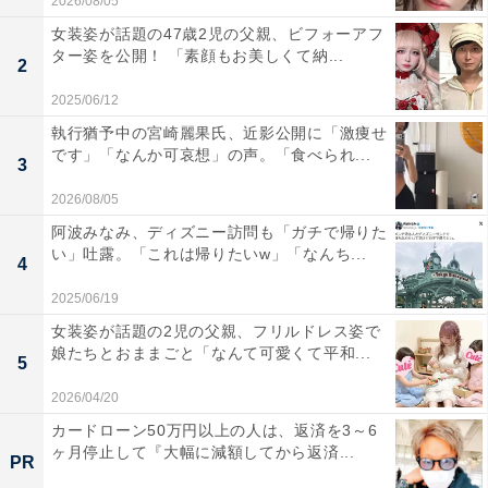
2026/08/05
女装姿が話題の47歳2児の父親、ビフォーアフ
ター姿を公開！ 「素顔もお美しくて納...
2
2025/06/12
執行猶予中の宮崎麗果氏、近影公開に「激痩せ
です」「なんか可哀想」の声。「食べられ...
3
2026/08/05
阿波みなみ、ディズニー訪問も「ガチで帰りた
い」吐露。「これは帰りたいw」「なんち...
4
2025/06/19
女装姿が話題の2児の父親、フリルドレス姿で
娘たちとおままごと「なんて可愛くて平和...
5
2026/04/20
カードローン50万円以上の人は、返済を3～6
ヶ月停止して『大幅に減額してから返済...
PR