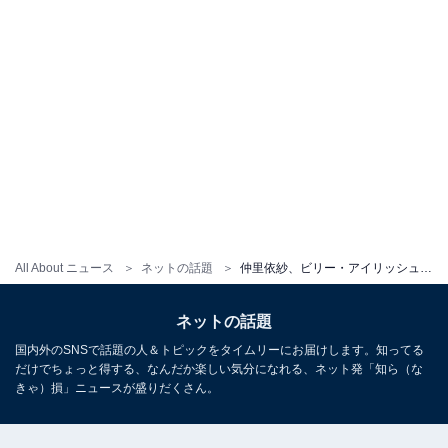
All About ニュース
ネットの話題
仲里依紗、ビリー・アイリッシュとの密着ツーショット披露！ 「姉妹みたい 最強の2人」「お顔似てるね」
ネットの話題
国内外のSNSで話題の人＆トピックをタイムリーにお届けします。知ってる
だけでちょっと得する、なんだか楽しい気分になれる、ネット発「知ら（な
きゃ）損」ニュースが盛りだくさん。