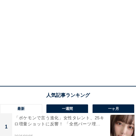
最新
一週間
一ヶ月
「ポケモンで言う進化」女性タレント、25キ
ロ増量ショットに反響！ 「全然パーツ埋...
1