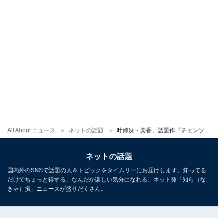
All About ニュース
ネットの話題
叶姉妹・美香、話題作『チェンソーマン』の“マキマ”コスプレに「完成度高い」「とても美し過ぎます」
ネットの話題
国内外のSNSで話題の人＆トピックをタイムリーにお届けします。知ってる
だけでちょっと得する、なんだか楽しい気分になれる、ネット発「知ら（な
きゃ）損」ニュースが盛りだくさん。