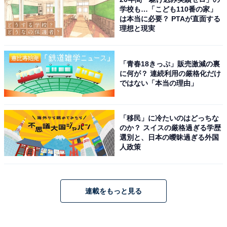
学校も…「こども110番の家」
は本当に必要？ PTAが直面する
理想と現実
「青春18きっぷ」販売激減の裏
に何が？ 連続利用の厳格化だけ
ではない「本当の理由」
「移民」に冷たいのはどっちな
のか？ スイスの厳格過ぎる学歴
選別と、日本の曖昧過ぎる外国
人政策
連載をもっと見る