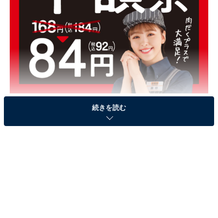
全国の吉野家で「肉だく半額祭」が開催中！
続きを読む
全国の吉野家一部店舗にて、食事メニュー1品の注文に
つき「肉だく（牛小鉢）」を税込価格の半額（92円）で
提供するキャンペーン「肉だく半額祭」が10月19日20時
まで実施中です。さらに、「肉だく牛カレー」「肉だく
牛ハヤシライス」も92円引きに。