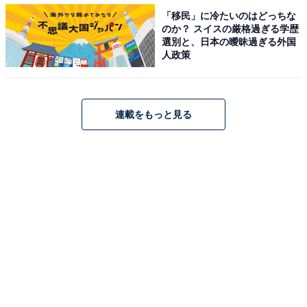
「移民」に冷たいのはどっちな
のか？ スイスの厳格過ぎる学歴
＞「肉だく半額祭」対象商品の価格一覧を見る
選別と、日本の曖昧過ぎる外国
人政策
【おすすめ記事】
・
連載をもっと見る
好きな牛丼チェーン店ランキング！ 3位「松屋」、2位
「吉野家」を抑えた1位は？
・
「カレー」がおいしいと思う牛丼チェーン店ランキン
グ！ 2位「松屋」を抑えた1位は？
・
コスパが良いと思う牛丼チェーン店ランキング！ 2位
「吉野家」を抑えた圧倒的1位は？
・
吉野家、牛丼並盛などを値上げ 「価格維持困難」で