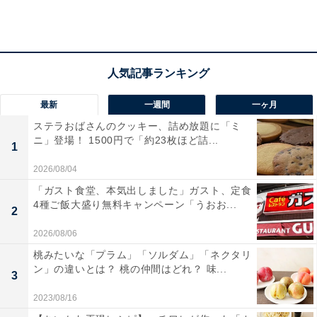
最新
一週間
一ヶ月
ステラおばさんのクッキー、詰め放題に「ミ
ニ」登場！ 1500円で「約23枚ほど詰...
1
2026/08/04
「ガスト食堂、本気出しました」ガスト、定食
肉だく（牛小鉢）
4種ご飯大盛り無料キャンペーン「うおお...
2
2026/08/06
また、「肉だく牛カレー」と「肉だく牛ハヤシライス」
桃みたいな「プラム」「ソルダム」「ネクタリ
は、いずれも通常価格679円（税込）のところ、92円引
ン」の違いとは？ 桃の仲間はどれ？ 味...
3
きの587円（税込）で販売中。
2023/08/16