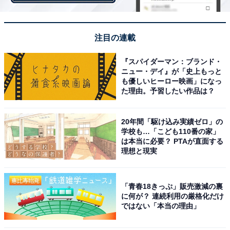
注目の連載
『スパイダーマン：ブランド・
ニュー・デイ』が「史上もっと
も優しいヒーロー映画」になっ
た理由。予習したい作品は？
20年間「駆け込み実績ゼロ」の
学校も…「こども110番の家」
は本当に必要？ PTAが直面する
肉だく牛ハヤシライス
理想と現実
「牛丼」をはじめ、「豚丼」や「牛カルビ丼」など、お
「青春18きっぷ」販売激減の裏
好みのメニューに合わせてカスタマイズしながら楽しん
に何が？ 連続利用の厳格化だけ
ではない「本当の理由」
でみてはいかがでしょうか？