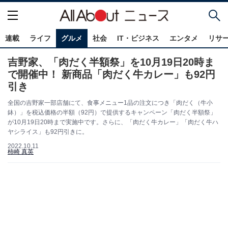
連載
ライフ
グルメ
社会
IT・ビジネス
エンタメ
リサ
吉野家、「肉だく半額祭」を10月19日20時ま
で開催中！ 新商品「肉だく牛カレー」も92円
引き
全国の吉野家一部店舗にて、食事メニュー1品の注文につき「肉だく（牛小
鉢）」を税込価格の半額（92円）で提供するキャンペーン「肉だく半額祭」
が10月19日20時まで実施中です。さらに、「肉だく牛カレー」「肉だく牛ハ
ヤシライス」も92円引きに。
2022.10.11
柿崎 真英