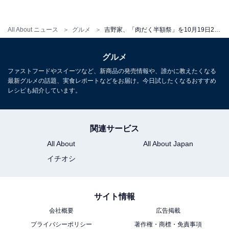
【関連リンク】
・
プレスリリース
All About ニュース
グルメ
吉野家、「肉だく半額祭」を10月19日20時まで開催中！ 新商品「肉だく牛カレー」も92円引き
グルメ
ファストフードやスイーツなど、新商品の発売情報や、誰かに教えたくなる
最新グルメの話題、実食レポートなどをお届け。今日試したくなるおすすめ
レシピも紹介しています。
関連サービス
All About
All About Japan
イチオシ
サイト情報
会社概要
広告掲載
プライバシーポリシー
著作権・商標・免責事項