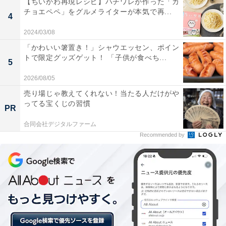
【ちいかわ再現レシピ】ハチワレが作った「カ
チョエペペ」をグルメライターが本気で再...
4
2024/03/08
「かわいい箸置き！」シャウエッセン、ポイン
トで限定グッズゲット！ 「子供が食べち...
5
2026/08/05
売り場じゃ教えてくれない！当たる人だけがや
ってる宝くじの習慣
PR
合同会社デジタルファーム
Recommended by
肉だく牛カレー