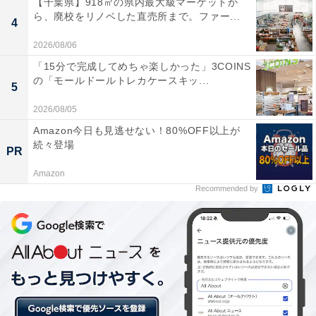
【千葉県】918㎡の県内最大級マーケットか
ら、廃校をリノベした直売所まで。ファー...
4
2026/08/06
「15分で完成してめちゃ楽しかった」3COINS
足底部分がフリースになっている
の「モールドールトレカケースキッ...
5
また「裏フリース」とあるように、足底部分がフリース
2026/08/05
になっています。これはまさに冬仕様なので、足を入れ
Amazon今日も見逃せない！80%OFF以上が
たときにも暖かいですよ。また温かみのある素材感や色
続々登場
PR
合いですから、冬に使いたいサンダルです。
Amazon
Recommended by