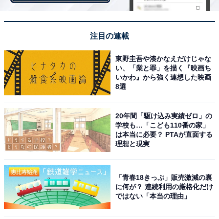
注目の連載
東野圭吾や湊かなえだけじゃな
い、「業と罪」を描く『映画ち
いかわ』から強く連想した映画
8選
ソール部分は硬め
20年間「駆け込み実績ゼロ」の
学校も…「こども110番の家」
は本当に必要？ PTAが直面する
理想と現実
「青春18きっぷ」販売激減の裏
に何が？ 連続利用の厳格化だけ
ではない「本当の理由」