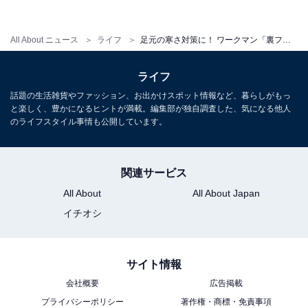
All About ニュース
ライフ
足元の寒さ対策に！ ワークマン「裏フリースクロッグサンダル」を室内で使ってみた。気になる使い勝手は？
ライフ
話題の生活雑貨やファッション、お出かけスポット情報など、暮らしがもっ
と楽しく、豊かになるヒントが満載。編集部が独自調査した、気になる他人
のライフスタイル事情も公開しています。
関連サービス
All About
All About Japan
クッション性はあまり高くない
イチオシ
筆者は「EVA裏フリースクロッグサンダル」を室内で使
サイト情報
うことを目的に買いました。デスクワークが中心の生活
をしているので、足元の寒さ対策です。これまでワーク
会社概要
広告掲載
マンの「DFBスリッポン」や「トレッドモックECO」な
プライバシーポリシー
著作権・商標・免責事項