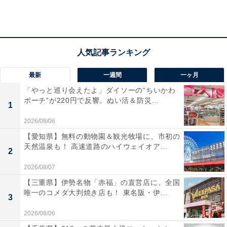
ンビニまで行ってこようなど、ちょっとした外出時に使
うと便利ですね。一方で室内で使うことを考えてみまし
ょう。トイレや和室に入る時に脱いだり履いたりするの
で、足の出し入れのしやすさは室内でも効果を発揮して
くれます。
最新
一週間
一ヶ月
「やっと巡り会えたよ」ダイソーの“ちいかわ
ポーチ”が220円で反響。ぬい活＆防災...
1
2026/08/06
【愛知県】無料の動物園＆観光牧場に、市初の
天然温泉も！ 高速道路のハイウェイオア...
2
2026/08/07
【三重県】伊勢名物「赤福」の直営店に、全国
唯一のコメダ大判焼き店も！ 東名阪・伊...
3
2026/08/06