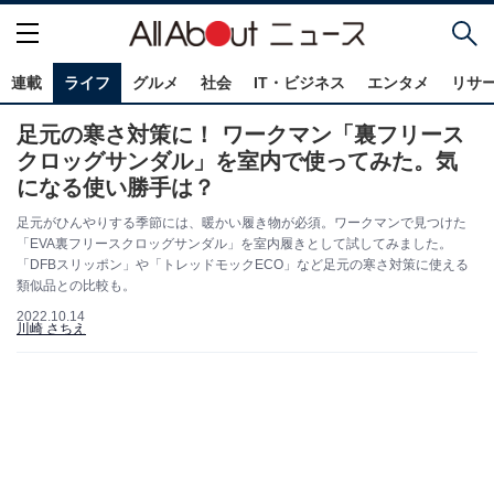
連載
ライフ
グルメ
社会
IT・ビジネス
エンタメ
リサ
足元の寒さ対策に！ ワークマン「裏フリース
クロッグサンダル」を室内で使ってみた。気
になる使い勝手は？
足元がひんやりする季節には、暖かい履き物が必須。ワークマンで見つけた
「EVA裏フリースクロッグサンダル」を室内履きとして試してみました。
「DFBスリッポン」や「トレッドモックECO」など足元の寒さ対策に使える
類似品との比較も。
2022.10.14
川崎 さちえ