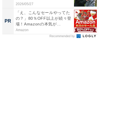
2026/05/27
2026/08/0
「え、こんなセールやってた
FINCH
の？」80％OFF以上が続々登
クセッ
PR
PR
場！Amazonの本気が...
Amazon
FINCHI o
Recommended by