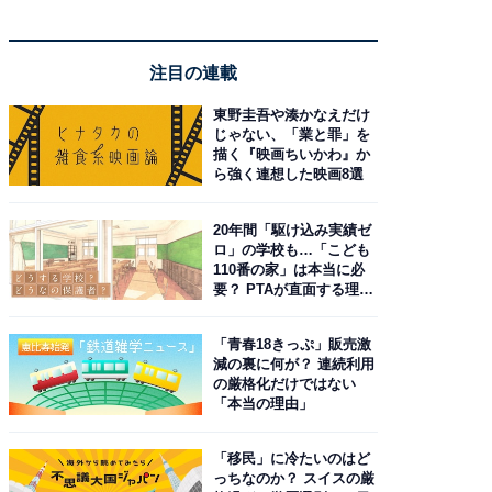
注目の連載
東野圭吾や湊かなえだけ
じゃない、「業と罪」を
描く『映画ちいかわ』か
ら強く連想した映画8選
20年間「駆け込み実績ゼ
ロ」の学校も…「こども
110番の家」は本当に必
要？ PTAが直面する理想
と現実
「青春18きっぷ」販売激
減の裏に何が？ 連続利用
の厳格化だけではない
「本当の理由」
「移民」に冷たいのはど
っちなのか？ スイスの厳