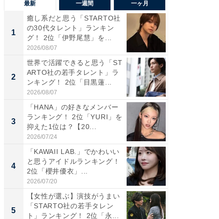
最新
一週間
一ヶ月
癒し系だと思う「STARTO社
癒し系だ
の30代タレント」ランキン
の若手
1
1
グ！ 2位「伊野尾慧」を...
グ！ 2
2026/08/07
2026/08/0
世界で活躍できると思う「ST
「パフ
ARTO社の若手タレント」ラ
思うST
2
2
ンキング！ 2位「目黒蓮...
ンキング
2026/08/07
2026/08/0
「HANA」の好きなメンバー
ギャップ
ランキング！ 2位「YURI」を
RTO社
3
3
抑えた1位は？【20...
キング！
2026/07/24
2026/08/0
「KAWAII LAB.」でかわいい
癒し系だ
と思うアイドルランキング！
の30代
4
4
2位「櫻井優衣」...
グ！ 2
2026/07/20
2026/08/0
【女性が選ぶ】演技がうまい
「ファン
「STARTO社の若手タレン
ARTO
5
5
ト」ランキング！ 2位「永...
グ！ 2