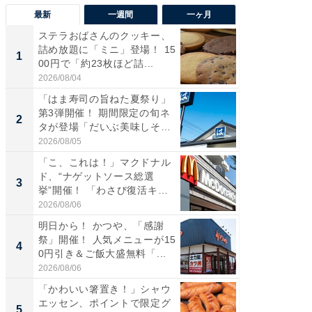
最新
一週間
一ヶ月
ステラおばさんのクッキー、
ステラ
詰め放題に「ミニ」登場！ 15
詰め放題
1
1
00円で「約23枚ほど詰...
00円で「
2026/08/04
2026/08/0
「はま寿司の旨ねた夏祭り」
「えぐ
第3弾開催！ 期間限定の旬ネ
う！」
2
2
タが登場「だいぶ美味しそ
神」と
う...
が神」「.
2026/08/05
2026/08/0
「こ、これは！」マクドナル
「たま
ド、“ナゲットソース総選
グ、新作
3
3
挙”開催！ 「わさび復活キボ
ィ”登場
ン...
2026/08/06
2026/08/0
明日から！ かつや、「感謝
「はま
祭」開催！ 人気メニューが15
第3弾開
4
4
0円引き＆ご飯大盛無料「...
タが登
う...
2026/08/06
2026/08/0
「かわいい箸置き！」シャウ
「とう
エッセン、ポイントで限定グ
家、“ア
5
5