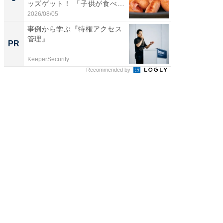
ッズゲット！ 「子供が食べ
っ！？1
ち...
2026/08/05
2026/08/0
事例から学ぶ『特権アクセス
「捨て
管理』
い」捨
PR
PR
ったの
KeeperSecurity
UR都市機
Recommended by