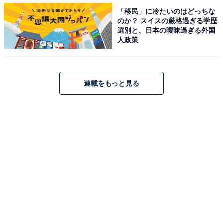
・
「移民」に冷たいのはどっちな
2022年 九州・山口エリアの観光地満足度ランキング！ 3
のか？ スイスの厳格過ぎる学歴
位「平戸・松浦」、2位「別府（別府八湯）」、1位は？
選別と、日本の曖昧過ぎる外国
人政策
・
山口県民が選ぶ「住み続けたい街」ランキング！ 3位
「光市」、2位「防府市」、1位は？
連載をもっと見る
・
岡山県の住みここち（自治体）ランキング！ 2位「岡山
市北区」、1位は？
【関連リンク】
・
プレスリリース