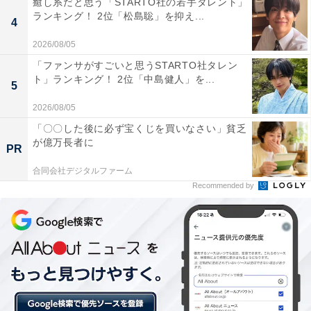
癒し系だと思う「STARTO社の若手タレント」
ランキング！ 2位「松島聡」を抑え...
4
2026/08/05
「ファンサがすごいと思うSTARTO社タレン
ト」ランキング！ 2位「中島健人」を...
5
2026/08/05
「〇〇した後に必ず宝くじを買いなさい」貧乏
が億万長者に
PR
合同会社デジタルファーム
Recommended by
1位：コンパクトに便利がそろう「下松市」
「下松市」は、瀬戸内海に面する臨海工業都市で、近隣
の周南市や光市を含む周南地区における商圏の中心地。