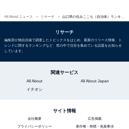
All About ニュース
リサーチ
山口県の住みここち（自治体）ランキング！ 2位「宇部市」、1位は？
リサーチ
編集部が独自目線で調査したトピックスをはじめ、最新のリリース情報、ト
レンドに関するランキングなど、世の中で注目を集めている話題をお知らせ
しています。
1
2
関連サービス
All About
All About Japan
イチオシ
サイト情報
会社概要
広告掲載
プライバシーポリシー
著作権・商標・免責事項