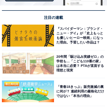
市内には、映画館のある複合商業施設「ゆめタウン下
松」をはじめとした商業施設や銀行、病院、図書館など
の日常生活に必要な施設がそろっています。居住者から
注目の連載
は「人口の割には大規模小売店舗が充実している。市町
村合併を拒否し独立独歩の道を選び、実際に人口を微増
『スパイダーマン：ブランド・
ニュー・デイ』が「史上もっと
させている。行政の人が市民の声をよく聞いている方だ
も優しいヒーロー映画」になっ
と思う」との意見もありました。
た理由。予習したい作品は？
20年間「駆け込み実績ゼロ」の
学校も…「こども110番の家」
＞5位までの全ランキング結果を見る
は本当に必要？ PTAが直面する
理想と現実
【おすすめ記事】
「青春18きっぷ」販売激減の裏
・
に何が？ 連続利用の厳格化だけ
山口県の「街の幸福度」ランキング！ 3位「山口市」、2
ではない「本当の理由」
位「下松市」、1位は？