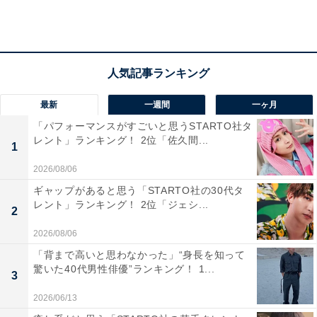
最新
一週間
一ヶ月
「パフォーマンスがすごいと思うSTARTO社タ
レント」ランキング！ 2位「佐久間...
1
2位： 街と自然が調和する「宇部市」
2026/08/06
「宇部市」は、本州の西端、山口県の瀬戸内海側にある
ギャップがあると思う「STARTO社の30代タ
レント」ランキング！ 2位「ジェシ...
街。北部には豊かな自然が広がり、南部には商業地がに
2
ぎわいを作っています。また、市内に映画館や遊園地、
2026/08/06
温泉があるほか、山や海にもアクセスが良いため、休日
「背まで高いと思わなかった」“身長を知って
もいろいろな過ごし方ができそうです。
驚いた40代男性俳優”ランキング！ 1...
3
2026/06/13