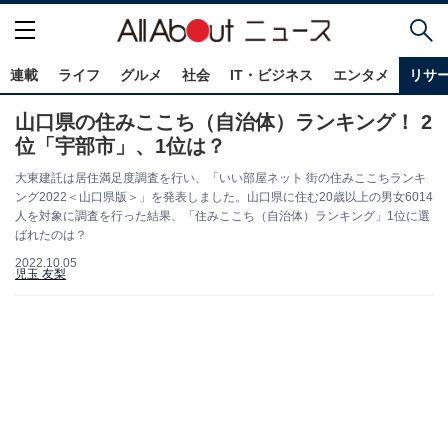
連載
ライフ
グルメ
社会
IT・ビジネス
エンタメ
リサ
山口県の住みここち（自治体）ランキング！ 2
位「宇部市」、1位は？
大東建託は居住満足度調査を行い、「いい部屋ネット 街の住みここちランキ
ング2022＜山口県版＞」を発表しました。山口県に住む20歳以上の男女6014
人を対象に調査を行った結果、「住みここち（自治体）ランキング」1位に選
ばれたのは？
2022.10.05
児玉 友梨